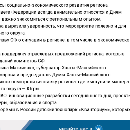
осы социально-экономического развития региона.
овете Федерации всегда внимательно относятся к Дням
ров важно знакомиться с региональным опытом,
а выразила уверенность, что мероприятие полезно и для
ого округа.
ву СФ о ситуации в регионе, в том числе в экономическо
а поддержку отраслевых предложений региона, которые
даний комитетов СФ.
ина Матвиенко, губернатор Ханты-Мансийского
омарова и председатель Думы Ханты-Мансийского
яков осмотрели выставку региона, где выступили мастера
го округа — Югры.
АО, инновационные разработки сегодняшнего дня, проект
уры, образования и спорта.
 первый в России детский технопарк «Кванториум», которы