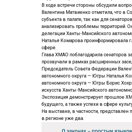
В ходе встречи стороны обсудили вопр
Валентина Матвиенко отметила, что в С
субъекта в палате, так как для сенато
анализировать проблемы территорий. Он
делегации Ханты-Мансийского автономн
Наталья Комарова проинформировала гла
сфере.
Глава ХМАО поблагодарила сенаторов з
прозвучали в рамках расширенных засе
Председатель Совета Федерации Валент
автономного округа — Югры Наталья К
автономного округа — Югры Борис Хохр
искусств Ханты-Мансийского автономно
Экспозиция демонстрирует прошлое ХМ
будущего, а также успехи в сфере культ
На выставке, в частности, представлен
в регионе уже два.