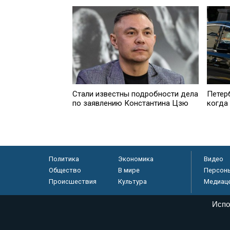
Петер
Стали известны подробности дела
когда
по заявлению Константина Цзю
Политика
Экономика
Видео
Общество
В мире
Персон
Происшествия
Культура
Медиац
Испо
© «Парламентская газета», 2026 г.
Электронное периодическое издание «Парламентская газета» за