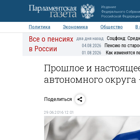
Издание
Федерального Собран
Российской Федераци
Политика
Экономика
Общество
В
Все о пенсиях
Фото
Авторы
Персоны
Мнения
Регионы
Соцфонд: Средн
два дня назад
Пенсию по старо
04.08.2026
в России
Как изменятся п
01.08.2026
Прошлое и настояще
автономного округа
Поделиться
29.06.2016 12:01