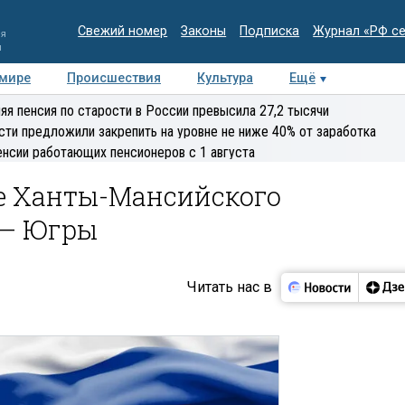
Свежий номер
Законы
Подписка
Журнал «РФ с
ия
и
 мире
Происшествия
Культура
Ещё
Медиацентр
Интервью
Колумнисты
Делова
яя пенсия по старости в России превысила 27,2 тысячи
эксперт
сти предложили закрепить на уровне не ниже 40% от заработка
енсии работающих пенсионеров с 1 августа
е Ханты-Мансийского
 — Югры
Читать нас в