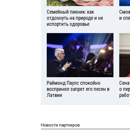
Семейный пикник: как
Смож
отдохнуть на природе и не
и сп
испортить здоровье
Раймонд Паулс спокойно
Сена
воспринял запрет его песен в
о пе
Латвии
рабо
Новости партнеров