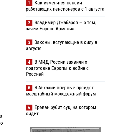
Как изменятся пенсии
1
работающих пенсионеров с 1 августа
Владимир Джабаров — о том,
2
зачем Европе Армения
Законы, вступающие в силу в
3
августе
В МИД России заявили о
4
подготовке Европы к войне с
Россией
В Абхазии впервые пройдёт
5
масштабный молодёжный форум
Ереван рубит сук, на котором
6
сидит
а
го