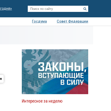
егодня»
Госдума
Совет Федерации
я
Авто
Недвижимость
Технологии
иза
Интересное за неделю