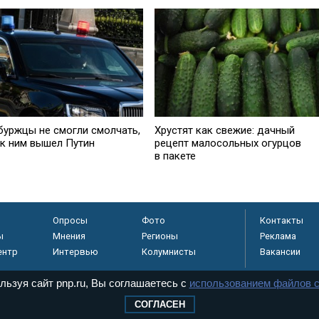
буржцы не смогли смолчать,
Хрустят как свежие: дачный
 к ним вышел Путин
рецепт малосольных огурцов
в пакете
Опросы
Фото
Контакты
ы
Мнения
Регионы
Реклама
ентр
Интервью
Колумнисты
Вакансии
льзуя сайт pnp.ru, Вы соглашаетесь с
использованием файлов c
СОГЛАСЕН
регистрировано в