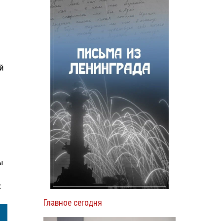
й
ы
х
Главное сегодня