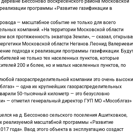
 в деревне Бессоново Воскресенского района Московской
 реализации программы «Развитие газификации в
провода — масштабное событие не только для всего
тельных компаний. «На территории Московской области
ем вся протяженность экватора Земли», — сказал, открыва
ергетики Московской области Неганов Леонид Валериеви
ение подхода к реализации программы газификации. Буду
бителей не только тех населенных пунктов, которые
ителей 200 и более, но и малых населенных пунктов, по
 любой газораспределительной компании это очень высок
облгаз» — одна их крупнейших газораспределительных
сварили 50-тысячный километр — это безусловно
ции» — отметил генеральный директор ГУП МО «Мособлгаз»
лся на д. Бессоново сельского поселения Ашитковкое,
ах реализуемой масштабной программы «Развитие
017 года». Ввод этого объекта в эксплуатацию создаст