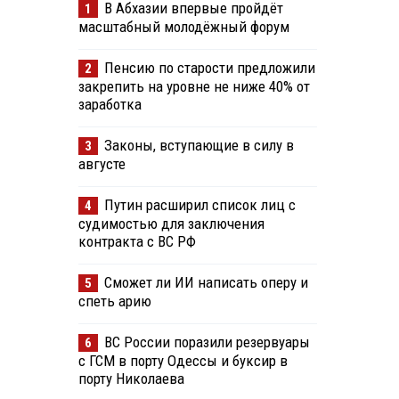
В Абхазии впервые пройдёт
1
масштабный молодёжный форум
Пенсию по старости предложили
2
закрепить на уровне не ниже 40% от
заработка
Законы, вступающие в силу в
3
августе
Путин расширил список лиц с
4
судимостью для заключения
контракта с ВС РФ
Сможет ли ИИ написать оперу и
5
спеть арию
ВС России поразили резервуары
6
с ГСМ в порту Одессы и буксир в
порту Николаева