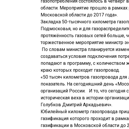
газопотребления состоялось в четверг
области. Мероприятие прошло в рамках
Московской области до 2017 года».
Закладка 50-тысячного километра газо
Подмосковья, но и для газораспредели
протяжённость газовых сетей больше, ч
торжественное мероприятие министр эн
По словам министра планируется измен
создаваться условия подключения потре
попадают в программу, с количеством ж
краю которых проходит газопровод.
«50 тысяч километров газопровода для
показатель. На сегодняшний день «Мос
организаций России.
И то, что сегодня 
историческая веха в истории организа
Голубков Дмитрий Аркадьевич».
Юбилейный километр газопровода прише
газификация которого проходит в рамк
газификации в Московской области до 2