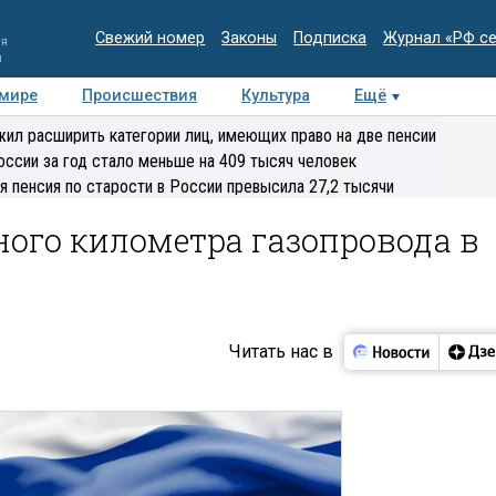
Свежий номер
Законы
Подписка
Журнал «РФ с
ия
и
 мире
Происшествия
Культура
Ещё
Медиацентр
Интервью
Колумнисты
Делова
ил расширить категории лиц, имеющих право на две пенсии
эксперт
оссии за год стало меньше на 409 тысяч человек
я пенсия по старости в России превысила 27,2 тысячи
ого километра газопровода в
Читать нас в