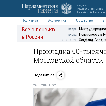
Издание
Федерального Собран
Российской Федераци
Политика
Экономика
Общество
В
Все о пенсиях
Фото
Авторы
Персоны
Мнения
Регионы
Минтруд предлож
вчера
Пенсионеров в Р
вчера
в России
Соцфонд: Средня
05.08.2026
Прокладка 50-тысячн
Московской области
Поделиться
24.07.2015 13:42