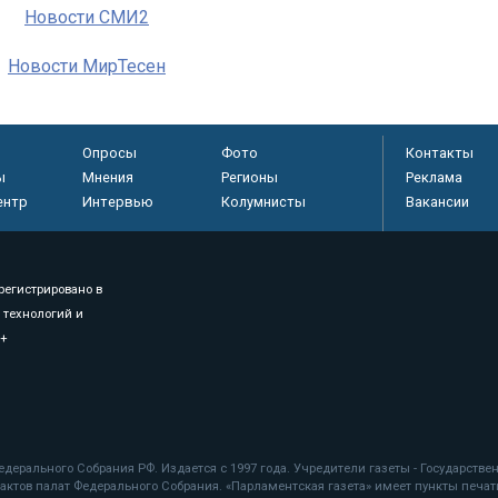
Новости СМИ2
Новости МирТесен
Опросы
Фото
Контакты
ы
Мнения
Регионы
Реклама
ентр
Интервью
Колумнисты
Вакансии
регистрировано в
 технологий и
8+
.
дерального Собрания РФ. Издается с 1997 года. Учредители газеты - Государств
ктов палат Федерального Собрания. «Парламентская газета» имеет пункты печати