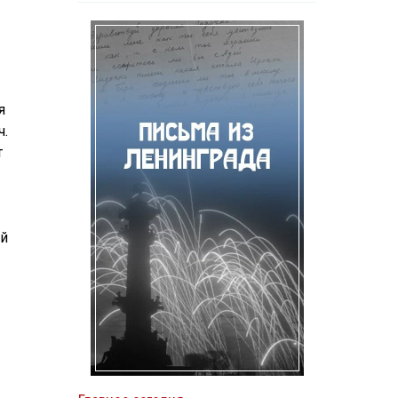
я
ч.
т
ий