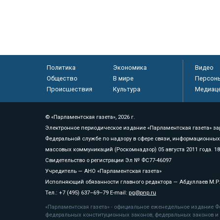
Политика
Экономика
Видео
Общество
В мире
Персон
Происшествия
Культура
Медиац
© «Парламентская газета», 2026 г.
Электронное периодическое издание «Парламентская газета» за
Федеральной службе по надзору в сфере связи, информационных
массовых коммуникаций (Роскомнадзор) 05 августа 2011 года. 1
Свидетельство о регистрации Эл № ФС77-46097
Учредитель — АНО «Парламентская газета»
Исполняющий обязанности главного редактора — Абдуллаев М.Р
Тел.: +7 (495) 637–69–79 E-mail:
pg@pnp.ru
«Парламентская газета» - официальное еженедельное издание Фе
федеральных конституционных законов, федеральных законов и а