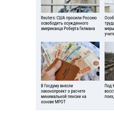
Reuters: США просили Россию
Особ
освободить осужденного
труд
американца Роберта Гилмана
меры
учит
В Госдуму внесли
Под 
законопроект о расчете
восс
минимальной пенсии на
поез
основе МРОТ