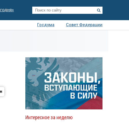
егодня»
Госдума
Совет Федерации
я
Авто
Недвижимость
Технологии
иза
Интересное за неделю