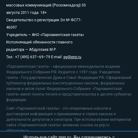
массовых коммуникаций (Роскомнадзор) 05
августа 2011 года. 18+
Свидетельство о регистрации Эл № ФС77-
46097
Учредитель — АНО «Парламентская газета»
Исполняющий обязанности главного
редактора — Абдуллаев М.Р.
Тел.: +7 (495) 637–69–79 E-mail:
pg@pnp.ru
«Парламентская газета» - официальное еженедельное издание
Федерального Собрания РФ. Издается с 1997 года. Учредители
газеты - Государственная Дума и Совет Федерации РФ. Официальный
публикатор федеральных конституционных законов, федеральных
законов и актов палат Федерального Собрания. «Парламентская
газета» имеет пункты печати и представительства в десяти субъектах
федерации.
Сайт «Парламентской газеты» - это оперативные новости и
достоверная информация о принимаемых в стране законах и
деятельности депутатов и сенаторов. При использовании материалов
сайта «Парламентской газеты» активная ссылка на pnp.ru
обязательна.
Используя сайт pnp.ru, Вы соглашаетесь с