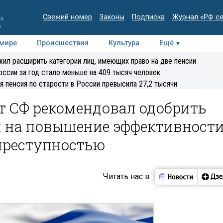
Свежий номер
Законы
Подписка
Журнал «РФ с
ия
и
 мире
Происшествия
Культура
Ещё
Медиацентр
Интервью
Колумнисты
Делова
ил расширить категории лиц, имеющих право на две пенсии
эксперт
оссии за год стало меньше на 409 тысяч человек
я пенсия по старости в России превысила 27,2 тысячи
 СФ рекомендовал одобрить
й на повышение эффективност
 преступностью
Читать нас в