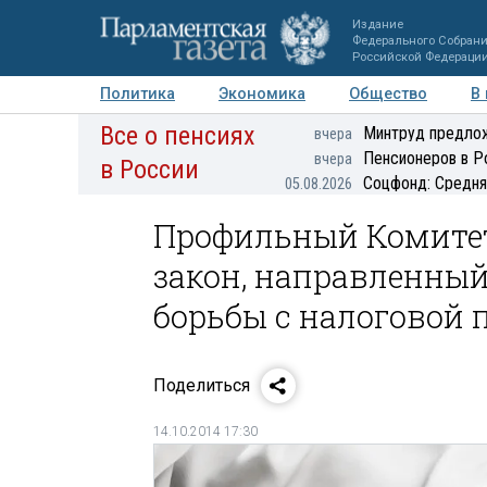
Издание
Федерального Собран
Российской Федераци
Политика
Экономика
Общество
В
Все о пенсиях
Фото
Авторы
Персоны
Мнения
Регионы
Минтруд предлож
вчера
Пенсионеров в Р
вчера
в России
Соцфонд: Средня
05.08.2026
Профильный Комитет
закон, направленны
борьбы с налоговой
Поделиться
14.10.2014 17:30