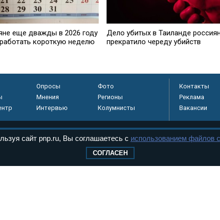
яне еще дважды в 2026 году
Дело убитых в Таиланде россия
 работать короткую неделю
прекратило череду убийств
Опросы
Фото
Контакты
ы
Мнения
Регионы
Реклама
ентр
Интервью
Колумнисты
Вакансии
льзуя сайт pnp.ru, Вы соглашаетесь с
использованием файлов c
регистрировано в
СОГЛАСЕН
 технологий и
8+
.