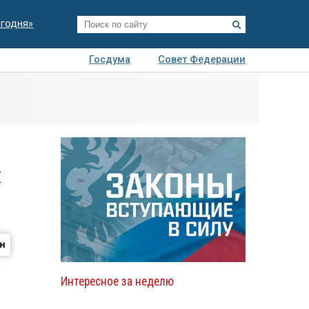
егодня»
Госдума
Совет Федерации
я
Авто
Недвижимость
Технологии
иза
и
Интересное за неделю