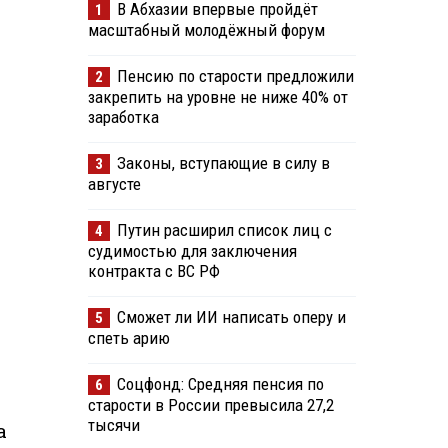
В Абхазии впервые пройдёт
1
масштабный молодёжный форум
Пенсию по старости предложили
2
закрепить на уровне не ниже 40% от
заработка
Законы, вступающие в силу в
3
августе
Путин расширил список лиц с
4
судимостью для заключения
контракта с ВС РФ
Сможет ли ИИ написать оперу и
5
спеть арию
Соцфонд: Средняя пенсия по
6
старости в России превысила 27,2
тысячи
а