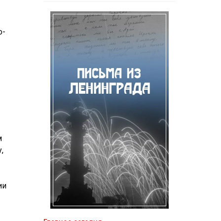
о-
м
,
ии