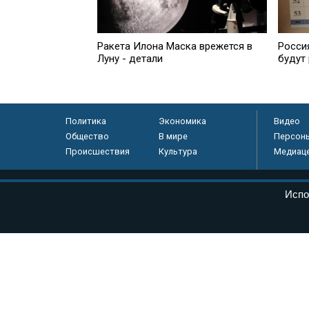
Ракета Илона Маска врежется в
Росси
Луну - детали
будут
Политика
Экономика
Видео
Общество
В мире
Персон
Происшествия
Культура
Медиац
© «Парламентская газета», 2026 г.
Испо
Электронное периодическое издание «Парламентская газета» за
Федеральной службе по надзору в сфере связи, информационных
массовых коммуникаций (Роскомнадзор) 05 августа 2011 года. 1
Свидетельство о регистрации Эл № ФС77-46097
Учредитель — АНО «Парламентская газета»
Исполняющий обязанности главного редактора — Абдуллаев М.Р
Тел.: +7 (495) 637–69–79 E-mail:
pg@pnp.ru