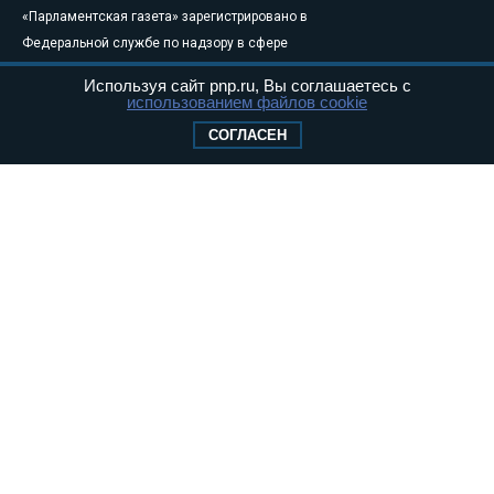
«Парламентская газета» зарегистрировано в
Федеральной службе по надзору в сфере
связи, информационных технологий и
Используя сайт pnp.ru, Вы соглашаетесь с
массовых коммуникаций (Роскомнадзор) 05
использованием файлов cookie
августа 2011 года. 18+
СОГЛАСЕН
Свидетельство о регистрации Эл № ФС77-
46097
Учредитель — АНО «Парламентская газета»
Исполняющий обязанности главного
редактора — Абдуллаев М.Р.
Тел.: +7 (495) 637–69–79 E-mail:
pg@pnp.ru
«Парламентская газета» - официальное еженедельное издание
Федерального Собрания РФ. Издается с 1997 года. Учредители
газеты - Государственная Дума и Совет Федерации РФ. Официальный
публикатор федеральных конституционных законов, федеральных
законов и актов палат Федерального Собрания. «Парламентская
газета» имеет пункты печати и представительства в десяти субъектах
федерации.
Сайт «Парламентской газеты» - это оперативные новости и
достоверная информация о принимаемых в стране законах и