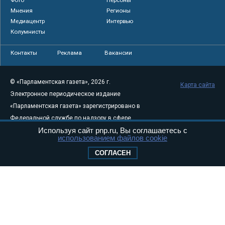
Мнения
Регионы
Медиацентр
Интервью
Колумнисты
Контакты
Реклама
Вакансии
© «Парламентская газета», 2026 г.
Карта сайта
Электронное периодическое издание
«Парламентская газета» зарегистрировано в
Федеральной службе по надзору в сфере
Используя сайт pnp.ru, Вы соглашаетесь с
связи, информационных технологий и
использованием файлов cookie
массовых коммуникаций (Роскомнадзор) 05
СОГЛАСЕН
августа 2011 года. 18+
Свидетельство о регистрации Эл № ФС77-
46097
Учредитель — АНО «Парламентская газета»
Исполняющий обязанности главного
редактора — Абдуллаев М.Р.