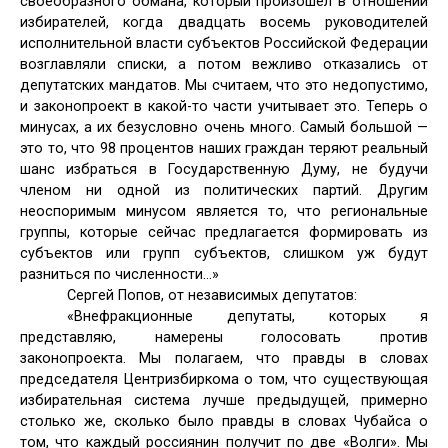
своеобразного обмана, который произошел в отношении
избирателей, когда двадцать восемь руководителей
исполнительной власти субъектов Российской Федерации
возглавляли списки, а потом вежливо отказались от
депутатских мандатов. Мы считаем, что это недопустимо,
и законопроект в какой-то части учитывает это. Теперь о
минусах, а их безусловно очень много. Самый большой —
это то, что 98 процентов наших граждан теряют реальный
шанс избраться в Государственную Думу, не будучи
членом ни одной из политических партий. Другим
неоспоримым минусом является то, что региональные
группы, которые сейчас предлагается формировать из
субъектов или групп субъектов, слишком уж будут
разниться по численности…»
Сергей Попов, от независимых депутатов:
«Внефракционные депутаты, которых я
представляю, намерены голосовать против
законопроекта. Мы полагаем, что правды в словах
председателя Центризбиркома о том, что существующая
избирательная система лучше предыдущей, примерно
столько же, сколько было правды в словах Чубайса о
том, что каждый россиянин получит по две «Волги». Мы