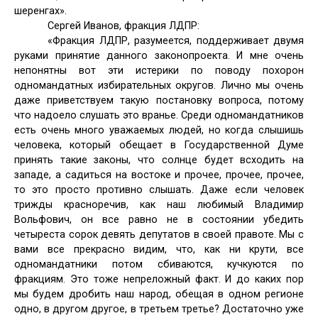
шеренгах».
Сергей Иванов, фракция ЛДПР:
«Фракция ЛДПР, разумеется, поддерживает двумя
руками принятие данного законопроекта. И мне очень
непонятны вот эти истерики по поводу похорон
одномандатных избирательных округов. Лично мы очень
даже приветствуем такую постановку вопроса, потому
что надоело слушать это вранье. Среди одномандатников
есть очень много уважаемых людей, но когда слышишь
человека, который обещает в Государственной Думе
принять такие законы, что солнце будет всходить на
западе, а садиться на востоке и прочее, прочее, прочее,
то это просто противно слышать. Даже если человек
трижды красноречив, как наш любимый Владимир
Вольфович, он все равно не в состоянии убедить
четыреста сорок девять депутатов в своей правоте. Мы с
вами все прекрасно видим, что, как ни крути, все
одномандатники потом сбиваются, кучкуются по
фракциям. Это тоже непреложный факт. И до каких пор
мы будем дробить наш народ, обещая в одном регионе
одно, в другом другое, в третьем третье? Достаточно уже