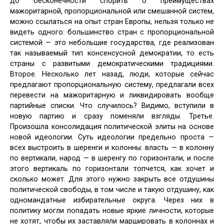
до бесконечности спорить о преимуществах
мажоритарной, пропорциональной или смешанной систем,
можно ссылаться на опыт стран Европы, нельзя только не
видеть одного: большинство стран с пропорциональной
системой — это небольшие государства, где реализован
так называемый тип консенсусной демократии, то есть
страны с развитыми демократическими традициями.
Второе. Несколько лет назад, люди, которые сейчас
предлагают пропорциональную систему, предлагали всех
перевести на мажоритарную и ликвидировать вообще
партийные списки. Что случилось? Видимо, вступили в
новую партию и сразу поменяли взгляды. Третье.
Произошла консолидация политической элиты на основе
новой идеологии. Суть идеологии предельно проста —
всех выстроить в шеренги и колонны: власть — в колонну
по вертикали, народ — в шеренгу по горизонтали, и после
этого вертикаль по горизонтали топчется, как хочет и
сколько может. Для этого нужно закрыть все отдушины
политической свободы, в том числе и такую отдушину, как
одномандатные избирательные округа. Через них в
политику могли попадать новые яркие личности, которые
не хотят, чтобы их заставляли маршировать в колоннах и