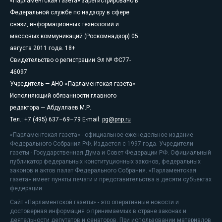
«Парламентская газета» зарегистрировано в
Федеральной службе по надзору в сфере
связи, информационных технологий и
массовых коммуникаций (Роскомнадзор) 05
августа 2011 года. 18+
Свидетельство о регистрации Эл № ФС77-
46097
Учредитель — АНО «Парламентская газета»
Исполняющий обязанности главного
редактора — Абдуллаев М.Р.
Тел.: +7 (495) 637–69–79 E-mail:
pg@pnp.ru
«Парламентская газета» - официальное еженедельное издание
Федерального Собрания РФ. Издается с 1997 года. Учредители
газеты - Государственная Дума и Совет Федерации РФ. Официальный
публикатор федеральных конституционных законов, федеральных
законов и актов палат Федерального Собрания. «Парламентская
газета» имеет пункты печати и представительства в десяти субъектах
федерации.
Сайт «Парламентской газеты» - это оперативные новости и
достоверная информация о принимаемых в стране законах и
деятельности депутатов и сенаторов. При использовании материалов