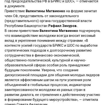
год председательства РФ в БРИКС и ШОС», — отмечается
в документе.
Приветствие
Валентины Матвиенко
на форуме зачитал
член СФ, представитель от законодательного
(представительного) органа государственной власти
Республики Башкортостан
Рафаил Зинуров.
В своем приветствии
Валентина Матвиенко
подчеркнула,
что взаимодействие молодежи всегда вносит весомый
вклад в укрепление понимания между странами. «В
контексте усилий государств БРИКС и ШОС по выработке
стратегических подходов к долгосрочному развитию
сотрудничества в финансово-экономической,
общественно-политической, культурной и научно-
образовательной сферах особая роль принадлежит
будущим поколениям. Уверена, что создание
дискуссионной площадки для общения молодых лидеров
является эффективным шагом на пути усиления роли
объединений в глобальных процессах, индикатором
заинтересованности молодежи из разных стран в
развитии диалога, ее стремления к действенному участию
в формировании будущего мироустройства», — отметила
спикер Совета Федерации.