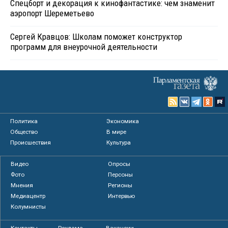
Спецборт и декорация к кинофантастике: чем знаменит
аэропорт Шереметьево
Сергей Кравцов: Школам поможет конструктор
программ для внеурочной деятельности
Политика
Экономика
Общество
В мире
Происшествия
Культура
Видео
Опросы
Фото
Персоны
Мнения
Регионы
Медиацентр
Интервью
Колумнисты
Контакты
Реклама
Вакансии