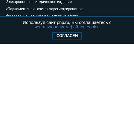
Электронное периодическое издание
«Парламентская газета» зарегистрировано в
Федеральной службе по надзору в сфере
Используя сайт pnp.ru, Вы соглашаетесь с
связи, информационных технологий и
использованием файлов cookie
массовых коммуникаций (Роскомнадзор) 05
СОГЛАСЕН
августа 2011 года. 18+
Свидетельство о регистрации Эл № ФС77-
46097
Учредитель — АНО «Парламентская газета»
Исполняющий обязанности главного
редактора — Абдуллаев М.Р.
Тел.: +7 (495) 637–69–79 E-mail:
pg@pnp.ru
«Парламентская газета» - официальное еженедельное издание
Федерального Собрания РФ. Издается с 1997 года. Учредители
газеты - Государственная Дума и Совет Федерации РФ. Официальный
публикатор федеральных конституционных законов, федеральных
законов и актов палат Федерального Собрания. «Парламентская
газета» имеет пункты печати и представительства в десяти субъектах
федерации.
Сайт «Парламентской газеты» - это оперативные новости и