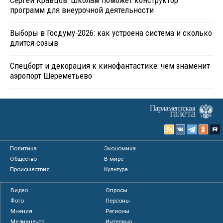
Сергей Кравцов: Школам поможет конструктор
программ для внеурочной деятельности
Выборы в Госдуму-2026: как устроена система и сколько
длится созыв
Спецборт и декорация к кинофантастике: чем знаменит
аэропорт Шереметьево
Политика
Экономика
Общество
В мире
Происшествия
Культура
Видео
Опросы
Фото
Персоны
Мнения
Регионы
Медиацентр
Интервью