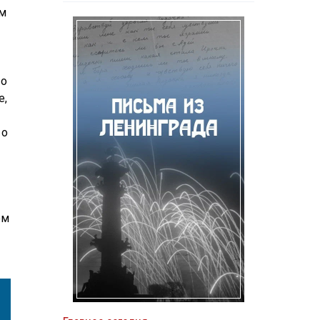
ам
во
е,
 о
ом