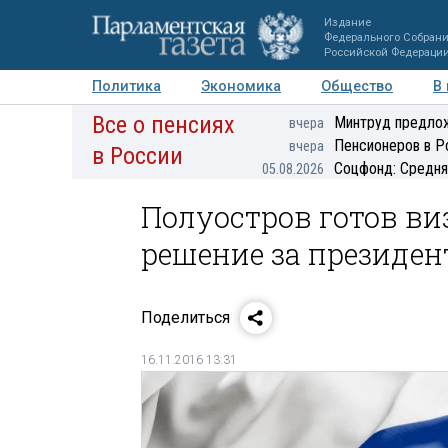
Издание
Федерального Собран
Российской Федераци
Политика
Экономика
Общество
В
Все о пенсиях
Фото
Авторы
Персоны
Мнения
Регионы
Минтруд предлож
вчера
Пенсионеров в Р
вчера
в России
Соцфонд: Средня
05.08.2026
Полуостров готов ви
решение за президе
Поделиться
16.11.2016 13:31