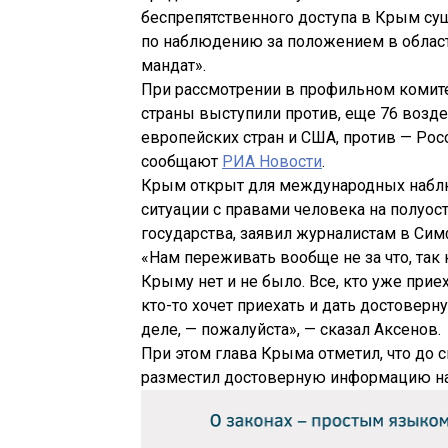
беспрепятственного доступа в Крым 
по наблюдению за положением в област
мандат».
При рассмотрении в профильном комите
страны выступили против, еще 76 возд
европейских стран и США, против — Росси
сообщают
РИА Новости
.
Крым открыт для международных наблю
ситуации с правами человека на полуос
государства, заявил журналистам в Си
«Нам переживать вообще не за что, так
Крыму нет и не было. Все, кто уже приех
кто-то хочет приехать и дать достовер
деле, — пожалуйста», — сказал Аксенов.
При этом глава Крыма отметил, что до с
разместил достоверную информацию на 