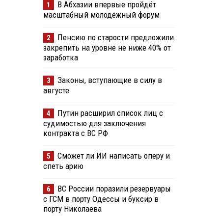
В Абхазии впервые пройдёт
1
масштабный молодёжный форум
Пенсию по старости предложили
2
закрепить на уровне не ниже 40% от
заработка
Законы, вступающие в силу в
3
августе
Путин расширил список лиц с
4
судимостью для заключения
контракта с ВС РФ
Сможет ли ИИ написать оперу и
5
спеть арию
ВС России поразили резервуары
6
с ГСМ в порту Одессы и буксир в
порту Николаева