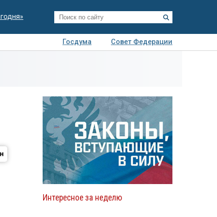
егодня»
Госдума
Совет Федерации
я
Авто
Недвижимость
Технологии
иза
Интересное за неделю