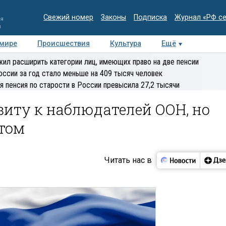
Свежий номер
Законы
Подписка
Журнал «РФ с
ия
и
 мире
Происшествия
Культура
Ещё
Медиацентр
Интервью
Колумнисты
Делова
ил расширить категории лиц, имеющих право на две пенсии
эксперт
оссии за год стало меньше на 409 тысяч человек
я пенсия по старости в России превысила 27,2 тысячи
зиту к наблюдателей ООН, но
нтом
Читать нас в