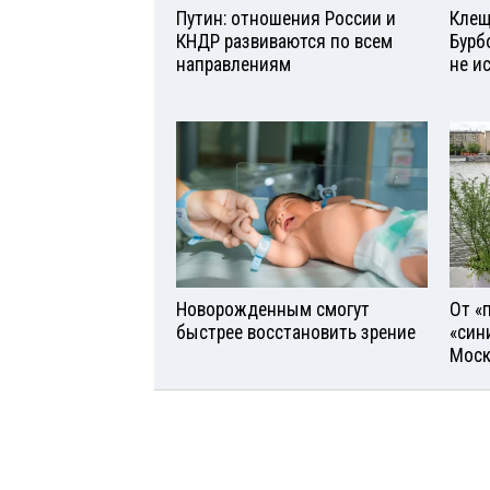
Путин: отношения России и
Клещ
КНДР развиваются по всем
Бурб
направлениям
не и
Новорожденным смогут
От «
быстрее восстановить зрение
«син
Моск