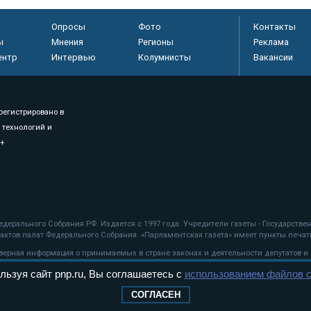
Опросы
Фото
Контакты
ы
Мнения
Регионы
Реклама
ентр
Интервью
Колумнисты
Вакансии
регистрировано в
 технологий и
8+
.
дерального Собрания РФ. Издается с 1997 года. Учредители газеты - Государств
ктов палат Федерального Собрания. «Парламентская газета» имеет пункты печати
оверная информация о принимаемых в стране законах и деятельности депутатов и
льзуя сайт pnp.ru, Вы соглашаетесь с
использованием файлов c
ехнологии
СОГЛАСЕН