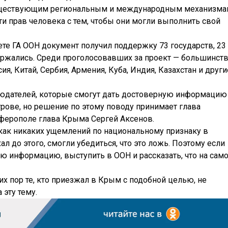
существующим региональным и международным механизм
и прав человека с тем, чтобы они могли выполнить свой
те ГА ООН документ получил поддержку 73 государств, 23
ержались. Среди проголосовавших за проект — большинст
я, Китай, Сербия, Армения, Куба, Индия, Казахстан и други
дателей, которые смогут дать достоверную информацию
трове, но решение по этому поводу принимает глава
мферополе глава Крыма Сергей Аксенов.
 как никаких ущемлений по национальному признаку в
ал до этого, смогли убедиться, что это ложь. Поэтому если
ную информацию, выступить в ООН и рассказать, что на сам
их пор те, кто приезжал в Крым с подобной целью, не
эту тему.