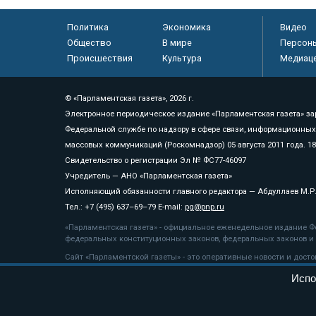
Политика
Экономика
Видео
Общество
В мире
Персон
Происшествия
Культура
Медиац
© «Парламентская газета», 2026 г.
Электронное периодическое издание «Парламентская газета» за
Федеральной службе по надзору в сфере связи, информационных
массовых коммуникаций (Роскомнадзор) 05 августа 2011 года. 1
Свидетельство о регистрации Эл № ФС77-46097
Учредитель — АНО «Парламентская газета»
Исполняющий обязанности главного редактора — Абдуллаев М.Р
Тел.: +7 (495) 637–69–79 E-mail:
pg@pnp.ru
«Парламентская газета» - официальное еженедельное издание Фе
федеральных конституционных законов, федеральных законов и а
Сайт «Парламентской газеты» - это оперативные новости и дост
«Парламентской газеты» активная ссылка на pnp.ru обязательна.
Испо
На информационном ресурсе применяются
рекомендательные т
Положение о защите персональных данных