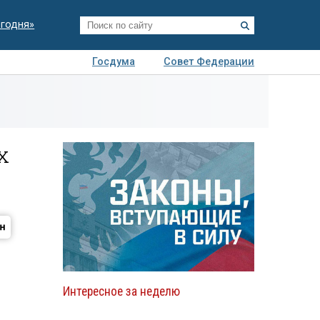
егодня»
Госдума
Совет Федерации
я
Авто
Недвижимость
Технологии
иза
х
Интересное за неделю