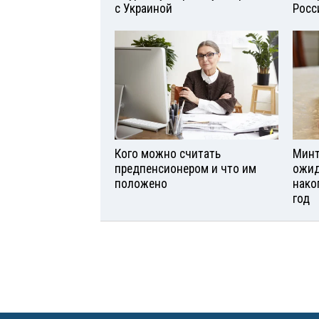
с Украиной
Росс
Кого можно считать
Минт
предпенсионером и что им
ожид
положено
нако
год