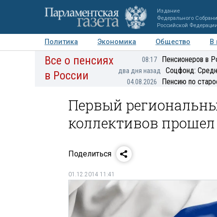
Издание
Федерального Собран
Российской Федераци
Политика
Экономика
Общество
В
Все о пенсиях
Фото
Авторы
Персоны
Мнения
Регионы
Пенсионеров в Р
08:17
Соцфонд: Средн
два дня назад
в России
Пенсию по старо
04.08.2026
Первый региональны
коллективов прошел
Поделиться
01.12.2014 11:41