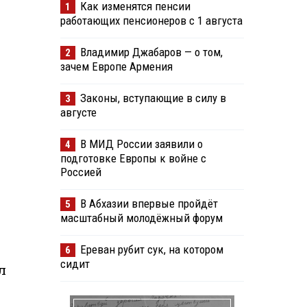
Как изменятся пенсии
1
работающих пенсионеров с 1 августа
Владимир Джабаров — о том,
2
зачем Европе Армения
Законы, вступающие в силу в
3
августе
В МИД России заявили о
4
подготовке Европы к войне с
Россией
В Абхазии впервые пройдёт
5
масштабный молодёжный форум
Ереван рубит сук, на котором
6
сидит
л