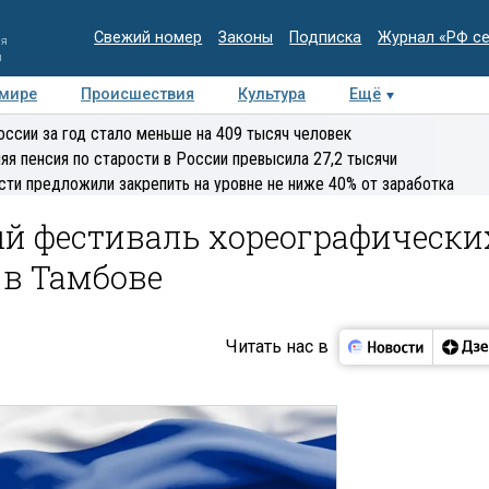
Свежий номер
Законы
Подписка
Журнал «РФ с
ия
и
 мире
Происшествия
Культура
Ещё
Медиацентр
Интервью
Колумнисты
Делова
оссии за год стало меньше на 409 тысяч человек
эксперт
яя пенсия по старости в России превысила 27,2 тысячи
сти предложили закрепить на уровне не ниже 40% от заработка
й фестиваль хореографически
 в Тамбове
Читать нас в