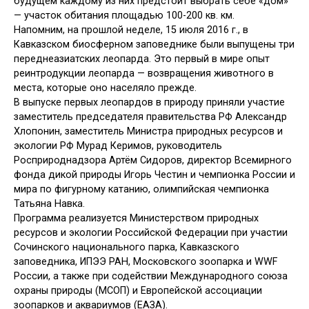
будущем каждому из них предстоит выбрать себе «дом»
— участок обитания площадью 100-200 кв. км.
Напомним, на прошлой неделе, 15 июля 2016 г., в
Кавказском биосферном заповеднике были выпущены три
переднеазиатских леопарда. Это первый в мире опыт
реинтродукции леопарда — возвращения животного в
места, которые оно населяло прежде.
В выпуске первых леопардов в природу приняли участие
заместитель председателя правительства РФ Александр
Хлопонин, заместитель Министра природных ресурсов и
экологии РФ Мурад Керимов, руководитель
Росприроднадзора Артём Сидоров, директор Всемирного
фонда дикой природы Игорь Честин и чемпионка России и
мира по фигурному катанию, олимпийская чемпионка
Татьяна Навка.
Программа реализуется Министерством природных
ресурсов и экологии Российской Федерации при участии
Сочинского национального парка, Кавказского
заповедника, ИПЭЭ РАН, Московского зоопарка и WWF
России, а также при содействии Международного союза
охраны природы (МСОП) и Европейской ассоциации
зоопарков и аквариумов (ЕАЗА).