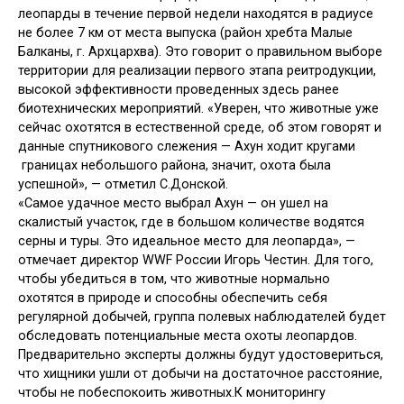
леопарды в течение первой недели находятся в радиусе
не более 7 км от места выпуска (район хребта Малые
Балканы, г. Архцархва). Это говорит о правильном выборе
территории для реализации первого этапа реитродукции,
высокой эффективности проведенных здесь ранее
биотехнических мероприятий. «Уверен, что животные уже
сейчас охотятся в естественной среде, об этом говорят и
данные спутникового слежения — Ахун ходит кругами
границах небольшого района, значит, охота была
успешной», — отметил С.Донской.
«Самое удачное место выбрал Ахун — он ушел на
скалистый участок, где в большом количестве водятся
серны и туры. Это идеальное место для леопарда», —
отмечает директор WWF России Игорь Честин. Для того,
чтобы убедиться в том, что животные нормально
охотятся в природе и способны обеспечить себя
регулярной добычей, группа полевых наблюдателей будет
обследовать потенциальные места охоты леопардов.
Предварительно эксперты должны будут удостовериться,
что хищники ушли от добычи на достаточное расстояние,
чтобы не побеспокоить животных.К мониторингу