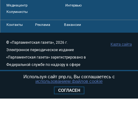
Медиацентр
Интервью
Колумнисты
Контакты
Реклама
Вакансии
© «Парламентская газета», 2026 г.
Карта сайта
Электронное периодическое издание
«Парламентская газета» зарегистрировано в
Федеральной службе по надзору в сфере
связи, информационных технологий и
Используя сайт pnp.ru, Вы соглашаетесь с
массовых коммуникаций (Роскомнадзор) 05
использованием файлов cookie
августа 2011 года. 18+
СОГЛАСЕН
Свидетельство о регистрации Эл № ФС77-
46097
Учредитель — АНО «Парламентская газета»
Исполняющий обязанности главного
редактора — Абдуллаев М.Р.
Тел.: +7 (495) 637–69–79 E-mail:
pg@pnp.ru