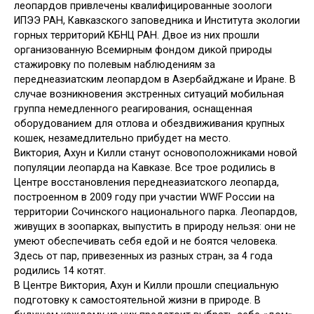
леопардов привлечены квалифицированные зоологи
ИПЭЭ РАН, Кавказского заповедника и Института экологии
горных территорий КБНЦ РАН. Двое из них прошли
организованную Всемирным фондом дикой природы
стажировку по полевым наблюдениям за
переднеазиатским леопардом в Азербайджане и Иране. В
случае возникновения экстренных ситуаций мобильная
группа немедленного реагирования, оснащенная
оборудованием для отлова и обездвиживания крупных
кошек, незамедлительно прибудет на место.
Виктория, Ахун и Килли станут основоположниками новой
популяции леопарда на Кавказе. Все трое родились в
Центре восстановления переднеазиатского леопарда,
построенном в 2009 году при участии WWF России на
территории Сочинского национального парка. Леопардов,
живущих в зоопарках, выпустить в природу нельзя: они не
умеют обеспечивать себя едой и не боятся человека.
Здесь от пар, привезенных из разных стран, за 4 года
родились 14 котят.
В Центре Виктория, Ахун и Килли прошли специальную
подготовку к самостоятельной жизни в природе. В