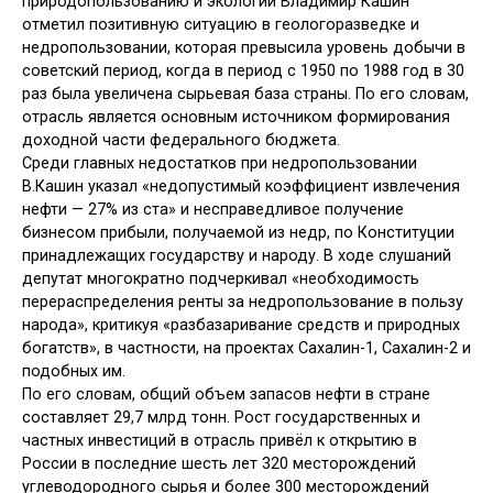
природопользованию и экологии Владимир Кашин
отметил позитивную ситуацию в геологоразведке и
недропользовании, которая превысила уровень добычи в
советский период, когда в период с 1950 по 1988 год в 30
раз была увеличена сырьевая база страны. По его словам,
отрасль является основным источником формирования
доходной части федерального бюджета.
Среди главных недостатков при недропользовании
В.Кашин указал «недопустимый коэффициент извлечения
нефти — 27% из ста» и несправедливое получение
бизнесом прибыли, получаемой из недр, по Конституции
принадлежащих государству и народу. В ходе слушаний
депутат многократно подчеркивал «необходимость
перераспределения ренты за недропользование в пользу
народа», критикуя «разбазаривание средств и природных
богатств», в частности, на проектах Сахалин-1, Сахалин-2 и
подобных им.
По его словам, общий объем запасов нефти в стране
составляет 29,7 млрд тонн. Рост государственных и
частных инвестиций в отрасль привёл к открытию в
России в последние шесть лет 320 месторождений
углеводородного сырья и более 300 месторождений