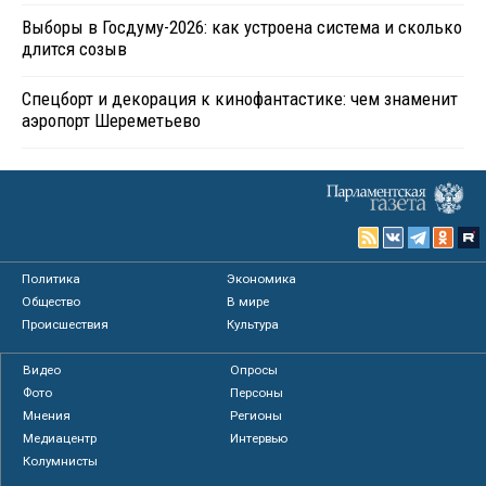
Выборы в Госдуму-2026: как устроена система и сколько
длится созыв
Спецборт и декорация к кинофантастике: чем знаменит
аэропорт Шереметьево
Политика
Экономика
Общество
В мире
Происшествия
Культура
Видео
Опросы
Фото
Персоны
Мнения
Регионы
Медиацентр
Интервью
Колумнисты