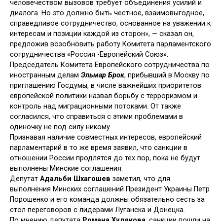
человечеством вызовов требует объединения усилий и
диалога. Но это должно быть честное, взаимовыгодное,
справедливое сотрудничество, основанное на уважении к
интересам и позиции каждой из сторон», — сказал он,
предложив возобновить работу Комитета парламентского
сотрудничества «Россия -Европейский Союз».
Председатель Комитета Европейского сотрудничества по
иностранным делам
Эльмар Брок
, прибывший в Москву по
приглашению Госдумы, в числе важнейших приоритетов
европейской политики назвал борьбу с терроризмом и
контроль над миграционными потоками. От также
согласился, что справиться с этими проблемами в
одиночку не под силу никому.
Признавая наличие совместных интересов, европейский
парламентарий в то же время заявил, что санкции в
отношении России продлятся до тех пор, пока не будут
выполнены Минские соглашения.
Депутат
Адальби Шхагошев
заметил, что для
выполнения Минских соглашений Президент Украины Петр
Порошенко и его команда должны обязательно сесть за
стол переговоров с лидерами Луганска и Донецка.
По мнению депутата
Романа Худякова
, санкции пошли на