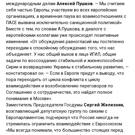
международным делам
Алексей Пушков
. — Мы считаем
себя частью Европы, участвуем во всех европейских
организациях, а временная пауза во взаимоотношениях с
ПАСЕ вызвана исключительно санкционной политикой».
Вместе с тем, по словам А.Пушкова, в диалоге с
европейскими коллегами уже происходят позитивные
изменения. «От обсуждения разногласий мы постепенно
переходим к спокойному обсуждению того, что нас
объединяет. У нас общий вызов в лице ИГИЛ, общие
задачи по воссозданию стабильной и жизнеспособной
Сирии и возвращению Украины к стабильному развитию, —
констатировал он. — Если в Европе придут к выводу, что
пора переходить от цикла конфликта к циклу
взаимодействия и возобновлению переговоров по
Соглашению о сотрудничестве, это найдет полное
понимание в Москве».
Заместитель Председателя Госдумы
Сергей Железняк
,
возглавляющий депутатскую группу по связям с
Европарламентом, подчеркнул что Россия никогда не
стремилась ограничить взаимодействие с Евросоюзом.
«Мы всегда понимали, что большинство стоящих перед