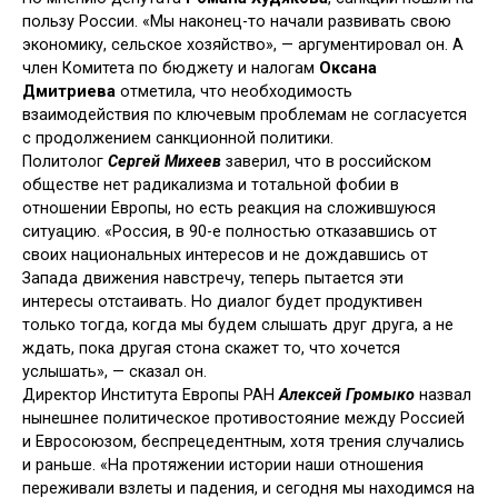
пользу России. «Мы наконец-то начали развивать свою
экономику, сельское хозяйство», — аргументировал он. А
член Комитета по бюджету и налогам
Оксана
Дмитриева
отметила, что необходимость
взаимодействия по ключевым проблемам не согласуется
с продолжением санкционной политики.
Политолог
Сергей Михеев
заверил, что в российском
обществе нет радикализма и тотальной фобии в
отношении Европы, но есть реакция на сложившуюся
ситуацию. «Россия, в 90-е полностью отказавшись от
своих национальных интересов и не дождавшись от
Запада движения навстречу, теперь пытается эти
интересы отстаивать. Но диалог будет продуктивен
только тогда, когда мы будем слышать друг друга, а не
ждать, пока другая стона скажет то, что хочется
услышать», — сказал он.
Директор Института Европы РАН
Алексей Громыко
назвал
нынешнее политическое противостояние между Россией
и Евросоюзом, беспрецедентным, хотя трения случались
и раньше. «На протяжении истории наши отношения
переживали взлеты и падения, и сегодня мы находимся на