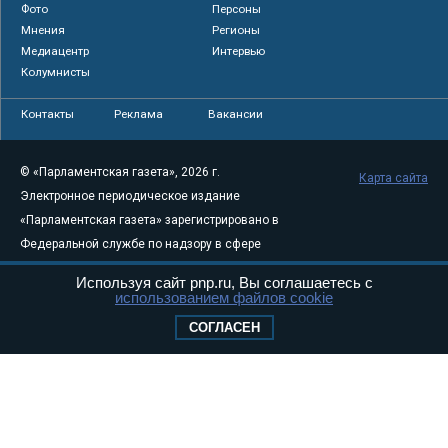
Фото
Персоны
Мнения
Регионы
Медиацентр
Интервью
Колумнисты
Контакты
Реклама
Вакансии
© «Парламентская газета», 2026 г.
Карта сайта
Электронное периодическое издание
«Парламентская газета» зарегистрировано в
Федеральной службе по надзору в сфере
связи, информационных технологий и
Используя сайт pnp.ru, Вы соглашаетесь с
массовых коммуникаций (Роскомнадзор) 05
использованием файлов cookie
августа 2011 года. 18+
СОГЛАСЕН
Свидетельство о регистрации Эл № ФС77-
46097
Учредитель — АНО «Парламентская газета»
Исполняющий обязанности главного
редактора — Абдуллаев М.Р.