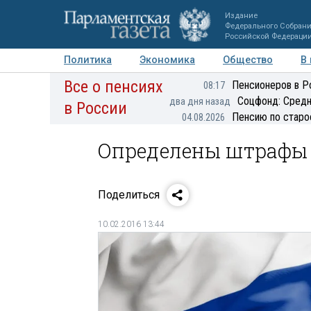
Издание
Федерального Собран
Российской Федераци
Политика
Экономика
Общество
В
Все о пенсиях
Фото
Авторы
Персоны
Мнения
Регионы
Пенсионеров в Р
08:17
Соцфонд: Средн
два дня назад
в России
Пенсию по старо
04.08.2026
Определены штрафы з
Поделиться
10.02.2016 13:44