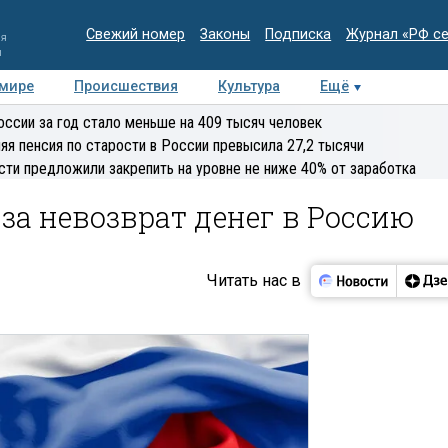
Свежий номер
Законы
Подписка
Журнал «РФ с
ия
и
 мире
Происшествия
Культура
Ещё
Медиацентр
Интервью
Колумнисты
Делова
оссии за год стало меньше на 409 тысяч человек
эксперт
яя пенсия по старости в России превысила 27,2 тысячи
сти предложили закрепить на уровне не ниже 40% от заработка
а невозврат денег в Россию
Читать нас в