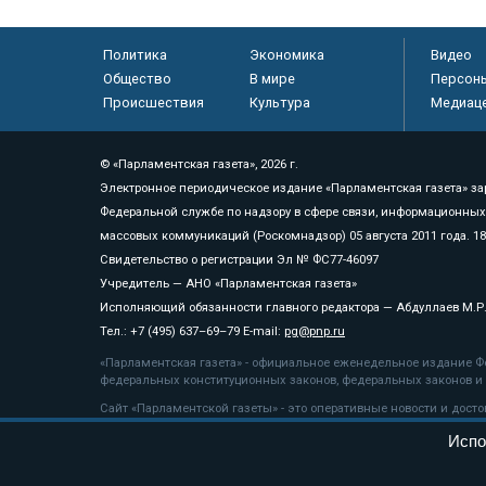
Политика
Экономика
Видео
Общество
В мире
Персон
Происшествия
Культура
Медиац
© «Парламентская газета», 2026 г.
Электронное периодическое издание «Парламентская газета» за
Федеральной службе по надзору в сфере связи, информационных
массовых коммуникаций (Роскомнадзор) 05 августа 2011 года. 1
Свидетельство о регистрации Эл № ФС77-46097
Учредитель — АНО «Парламентская газета»
Исполняющий обязанности главного редактора — Абдуллаев М.Р
Тел.: +7 (495) 637–69–79 E-mail:
pg@pnp.ru
«Парламентская газета» - официальное еженедельное издание Фе
федеральных конституционных законов, федеральных законов и а
Сайт «Парламентской газеты» - это оперативные новости и дост
«Парламентской газеты» активная ссылка на pnp.ru обязательна.
Испо
На информационном ресурсе применяются
рекомендательные т
Положение о защите персональных данных