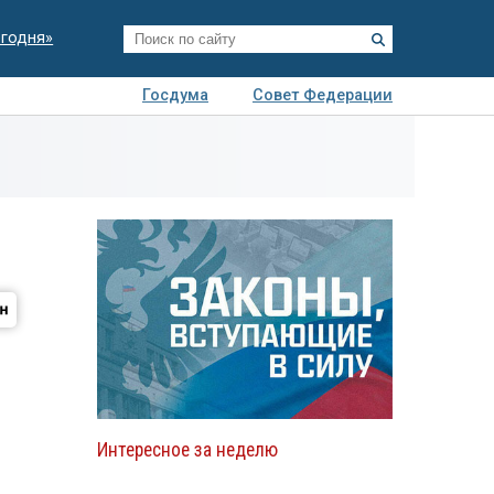
егодня»
Госдума
Совет Федерации
я
Авто
Недвижимость
Технологии
иза
Интересное за неделю