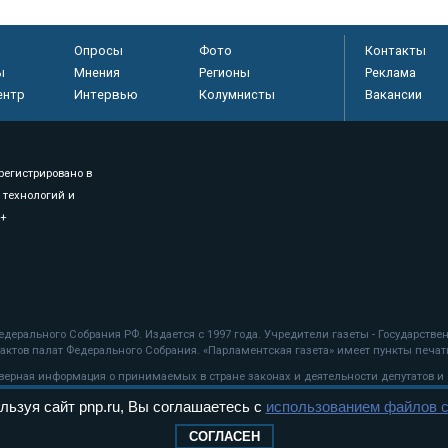
Опросы
Фото
Контакты
ы
Мнения
Регионы
Реклама
ентр
Интервью
Колумнисты
Вакансии
регистрировано в
 технологий и
8+
.
дерального Собрания РФ. Издается с 1997 года. Учредители газеты - Государств
ктов палат Федерального Собрания. «Парламентская газета» имеет пункты печати
оверная информация о принимаемых в стране законах и деятельности депутатов и
льзуя сайт pnp.ru, Вы соглашаетесь с
использованием файлов c
ехнологии
СОГЛАСЕН