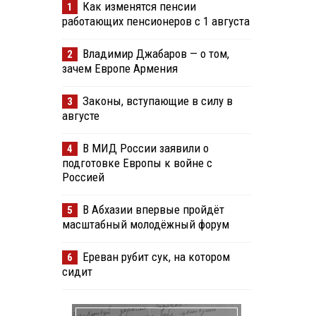
Как изменятся пенсии
1
работающих пенсионеров с 1 августа
Владимир Джабаров — о том,
2
зачем Европе Армения
Законы, вступающие в силу в
3
августе
В МИД России заявили о
4
подготовке Европы к войне с
Россией
В Абхазии впервые пройдёт
5
масштабный молодёжный форум
Ереван рубит сук, на котором
6
сидит