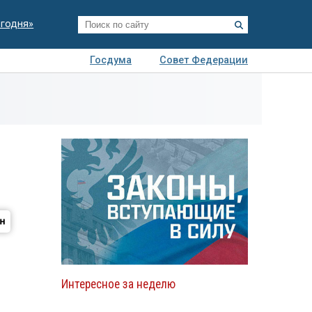
егодня»
Госдума
Совет Федерации
я
Авто
Недвижимость
Технологии
иза
Интересное за неделю