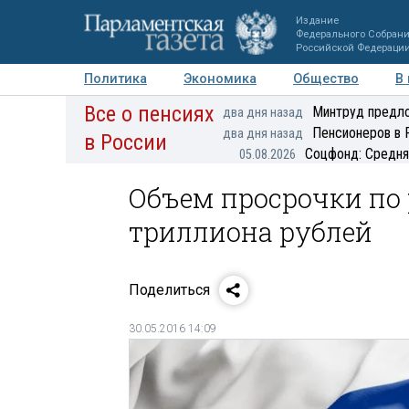
Издание
Федерального Собран
Российской Федераци
Политика
Экономика
Общество
В
Все о пенсиях
Фото
Авторы
Персоны
Мнения
Регионы
Минтруд предло
два дня назад
Пенсионеров в 
два дня назад
в России
Соцфонд: Средня
05.08.2026
Объем просрочки по
триллиона рублей
Поделиться
30.05.2016 14:09