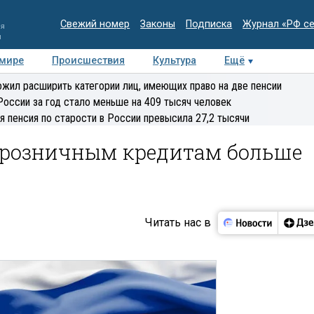
Свежий номер
Законы
Подписка
Журнал «РФ с
ия
и
 мире
Происшествия
Культура
Ещё
Медиацентр
Интервью
Колумнисты
Делова
жил расширить категории лиц, имеющих право на две пенсии
эксперт
России за год стало меньше на 409 тысяч человек
я пенсия по старости в России превысила 27,2 тысячи
 розничным кредитам больше
Читать нас в