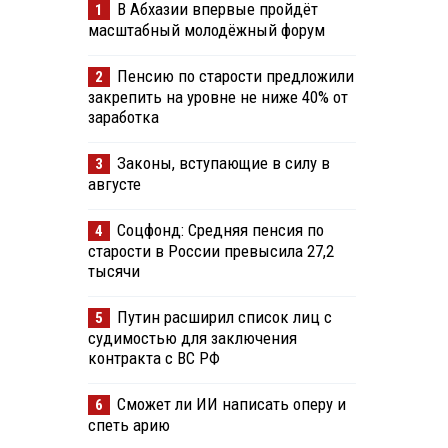
В Абхазии впервые пройдёт
1
масштабный молодёжный форум
Пенсию по старости предложили
2
закрепить на уровне не ниже 40% от
заработка
Законы, вступающие в силу в
3
августе
Соцфонд: Средняя пенсия по
4
старости в России превысила 27,2
тысячи
Путин расширил список лиц с
5
судимостью для заключения
контракта с ВС РФ
Сможет ли ИИ написать оперу и
6
спеть арию