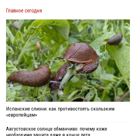
Главное сегодня
Испанские слизни: как противостоять скользким
«европейцам»
Августовское солнце обманчиво: почему коже
необходима защита даже в конце лета