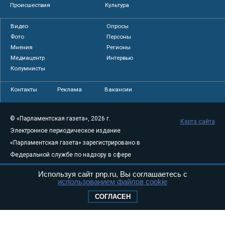
Происшествия
Культура
Видео
Опросы
Фото
Персоны
Мнения
Регионы
Медиацентр
Интервью
Колумнисты
Контакты
Реклама
Вакансии
© «Парламентская газета», 2026 г.
Карта сайта
Электронное периодическое издание
«Парламентская газета» зарегистрировано в
Федеральной службе по надзору в сфере
связи, информационных технологий и
Используя сайт pnp.ru, Вы соглашаетесь с
массовых коммуникаций (Роскомнадзор) 05
использованием файлов cookie
августа 2011 года. 18+
СОГЛАСЕН
Свидетельство о регистрации Эл № ФС77-
46097