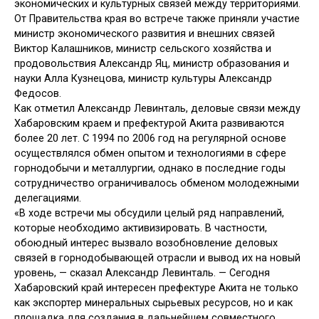
экономических и культурных связей между территориями.
От Правительства края во встрече также приняли участие
министр экономического развития и внешних связей
Виктор Калашников, министр сельского хозяйства и
продовольствия Александр Яц, министр образования и
науки Алла Кузнецова, министр культуры Александр
Федосов.
Как отметил Александр Левинталь, деловые связи между
Хабаровским краем и префектурой Акита развиваются
более 20 лет. С 1994 по 2006 год на регулярной основе
осуществлялся обмен опытом и технологиями в сфере
горнодобычи и металлургии, однако в последние годы
сотрудничество ограничивалось обменом молодежными
делегациями.
«В ходе встречи мы обсудили целый ряд направлений,
которые необходимо активизировать. В частности,
обоюдный интерес вызвало возобновление деловых
связей в горнодобывающей отрасли и вывод их на новый
уровень, — сказал Александр Левинталь. — Сегодня
Хабаровский край интересен префектуре Акита не только
как экспортер минеральных сырьевых ресурсов, но и как
площадка для создания в дальнейшем совместного