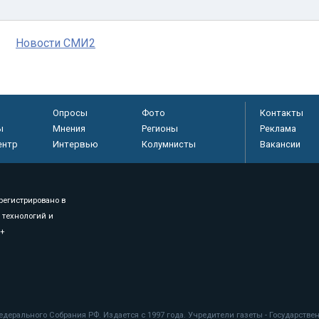
Новости СМИ2
Опросы
Фото
Контакты
ы
Мнения
Регионы
Реклама
ентр
Интервью
Колумнисты
Вакансии
регистрировано в
 технологий и
8+
.
дерального Собрания РФ. Издается с 1997 года. Учредители газеты - Государств