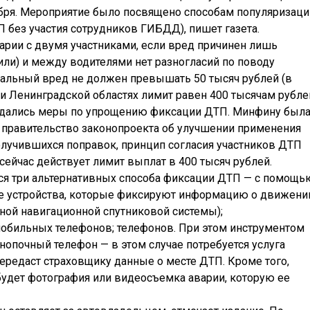
бря. Мероприятие было посвящено способам популяризаци
 без участия сотрудников ГИБДД), пишет газета.
арии с двумя участниками, если вред причинен лишь
ли) и между водителями нет разногласий по поводу
иальный вред не должен превышать 50 тысяч рублей (в
и Ленинградской областях лимит равен 400 тысячам рублей
ждались меры по упрощению фиксации ДТП. Минфину был
в правительство законопроекта об улучшении применения
получившихся поправок, принцип согласия участников ДТП
 сейчас действует лимит выплат в 400 тысяч рублей.
тся три альтернативных способа фиксации ДТП — с помощь
ые устройства, которые фиксируют информацию о движени
ной навигационной спутниковой системы);
обильных телефонов; телефонов. При этом инструментом
опочный телефон — в этом случае потребуется услуга
передаст страховщику данные о месте ДТП. Кроме того,
удет фотография или видеосъемка аварии, которую ее