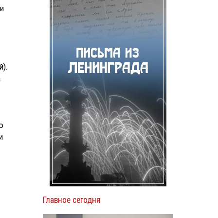
и
).
а
ю
и
Главное сегодня