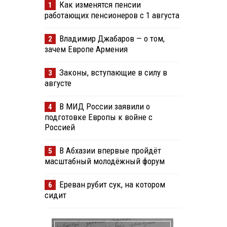
Как изменятся пенсии
1
работающих пенсионеров с 1 августа
Владимир Джабаров — о том,
2
зачем Европе Армения
Законы, вступающие в силу в
3
августе
В МИД России заявили о
4
подготовке Европы к войне с
Россией
В Абхазии впервые пройдёт
5
масштабный молодёжный форум
Ереван рубит сук, на котором
6
сидит