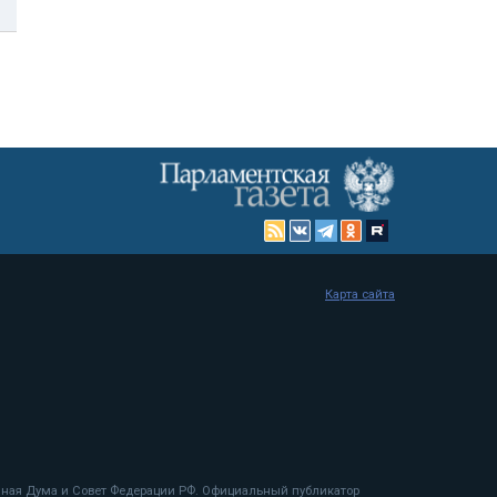
Карта сайта
енная Дума и Совет Федерации РФ. Официальный публикатор