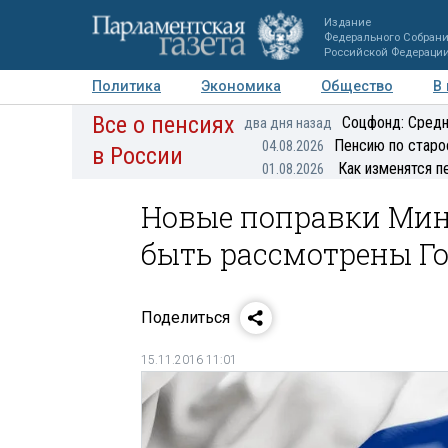
Издание
Федерального Собран
Российской Федераци
Политика
Экономика
Общество
В
Все о пенсиях
Фото
Авторы
Персоны
Мнения
Регионы
Соцфонд: Средн
два дня назад
Пенсию по старо
04.08.2026
в России
Как изменятся п
01.08.2026
Новые поправки Мин
быть рассмотрены Г
Поделиться
15.11.2016 11:01