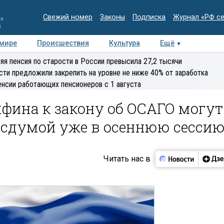
Свежий номер
Законы
Подписка
Журнал «РФ с
ия
и
 мире
Происшествия
Культура
Ещё
Медиацентр
Интервью
Колумнисты
Делова
яя пенсия по старости в России превысила 27,2 тысячи
эксперт
сти предложили закрепить на уровне не ниже 40% от заработка
енсии работающих пенсионеров с 1 августа
фина к закону об ОСАГО могут
осдумой уже в осеннюю сесси
Читать нас в