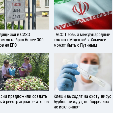
дящийся в СИЗО
ТАСС: Первый международный
осток набрал более 300
контакт Моджтабы Хаменеи
ов на ЕГЭ
может быть с Путиным
ссии предложили создать
Клещи выходят на охоту: вирус
ый реестр агроагрегаторов
Бурбон не ждут, но боррелиоз
не исключают