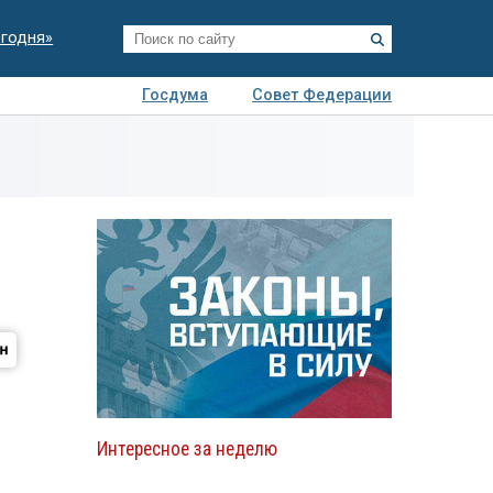
егодня»
Госдума
Совет Федерации
я
Авто
Недвижимость
Технологии
иза
ю
Интересное за неделю