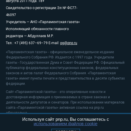
августа 2011 года. 18+
Свидетельство о регистрации Эл № ФС77-
46097
Учредитель — АНО «Парламентская газета»
Исполняющий обязанности главного
редактора — Абдуллаев М.Р.
Тел.: +7 (495) 637–69–79 E-mail:
pg@pnp.ru
«Парламентская газета» - официальное еженедельное издание
Федерального Собрания РФ. Издается с 1997 года. Учредители
газеты - Государственная Дума и Совет Федерации РФ. Официальный
публикатор федеральных конституционных законов, федеральных
законов и актов палат Федерального Собрания. «Парламентская
газета» имеет пункты печати и представительства в десяти субъектах
федерации.
Сайт «Парламентской газеты» - это оперативные новости и
достоверная информация о принимаемых в стране законах и
деятельности депутатов и сенаторов. При использовании материалов
сайта «Парламентской газеты» активная ссылка на pnp.ru
обязательна.
Используя сайт pnp.ru, Вы соглашаетесь с
На информационном ресурсе применяются
рекомендательные
использованием файлов cookie
технологии