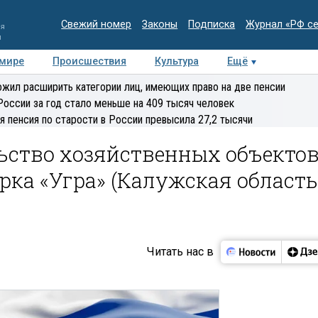
Свежий номер
Законы
Подписка
Журнал «РФ с
ия
и
 мире
Происшествия
Культура
Ещё
Медиацентр
Интервью
Колумнисты
Делова
жил расширить категории лиц, имеющих право на две пенсии
эксперт
России за год стало меньше на 409 тысяч человек
я пенсия по старости в России превысила 27,2 тысячи
ьство хозяйственных объекто
рка «Угра» (Калужская область
Читать нас в