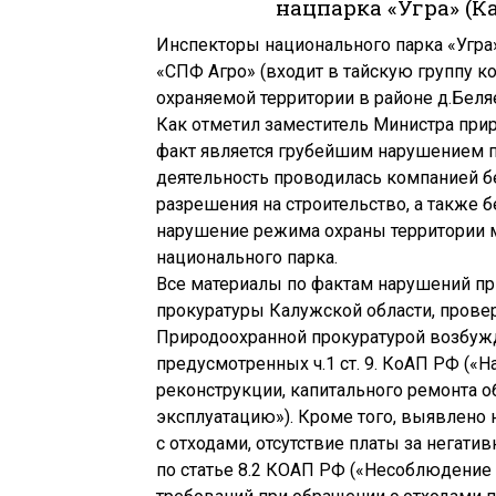
нацпарка «Угра» (К
Инспекторы национального парка «Угра
«СПФ Агро» (входит в тайскую группу к
охраняемой территории в районе д.Бел
Как отметил заместитель Министра прир
факт является грубейшим нарушением п
деятельность проводилась компанией б
разрешения на строительство, а также 
нарушение режима охраны территории 
национального парка.
Все материалы по фактам нарушений пр
прокуратуры Калужской области, прове
Природоохранной прокуратурой возбуж
предусмотренных ч.1 ст. 9. КоАП РФ («
Н
реконструкции, капитального ремонта об
эксплуатацию»). Кроме того, выявлено
с отходами, отсутствие платы за негат
по статье 8.2 КОАП РФ («Несоблюдение