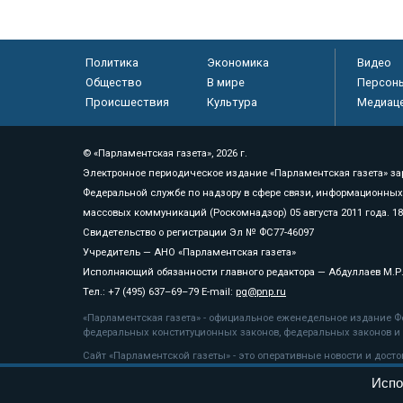
Политика
Экономика
Видео
Общество
В мире
Персон
Происшествия
Культура
Медиац
© «Парламентская газета», 2026 г.
Электронное периодическое издание «Парламентская газета» за
Федеральной службе по надзору в сфере связи, информационных
массовых коммуникаций (Роскомнадзор) 05 августа 2011 года. 1
Свидетельство о регистрации Эл № ФС77-46097
Учредитель — АНО «Парламентская газета»
Исполняющий обязанности главного редактора — Абдуллаев М.Р
Тел.: +7 (495) 637–69–79 E-mail:
pg@pnp.ru
«Парламентская газета» - официальное еженедельное издание Фе
федеральных конституционных законов, федеральных законов и а
Сайт «Парламентской газеты» - это оперативные новости и дост
«Парламентской газеты» активная ссылка на pnp.ru обязательна.
Испо
На информационном ресурсе применяются
рекомендательные т