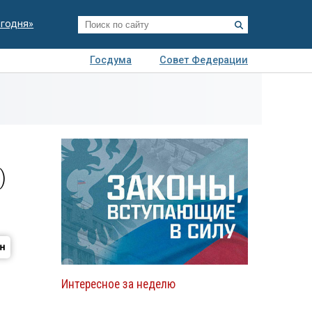
егодня»
Госдума
Совет Федерации
я
Авто
Недвижимость
Технологии
иза
в
)
Интересное за неделю