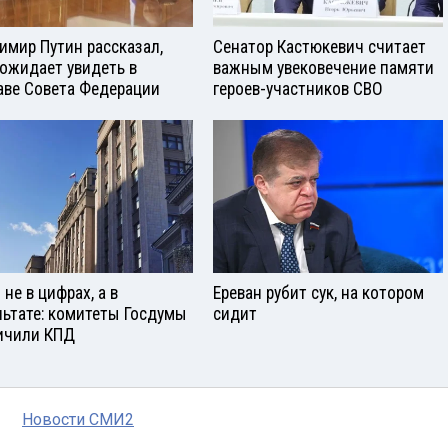
имир Путин рассказал,
Сенатор Кастюкевич считает
 ожидает увидеть в
важным увековечение памяти
аве Совета Федерации
героев-участников СВО
не в цифрах, а в
Ереван рубит сук, на котором
льтате: комитеты Госдумы
сидит
ичили КПД
Новости СМИ2