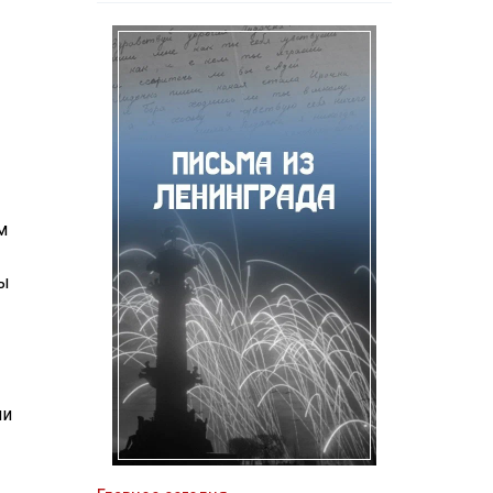
м
ны
ии