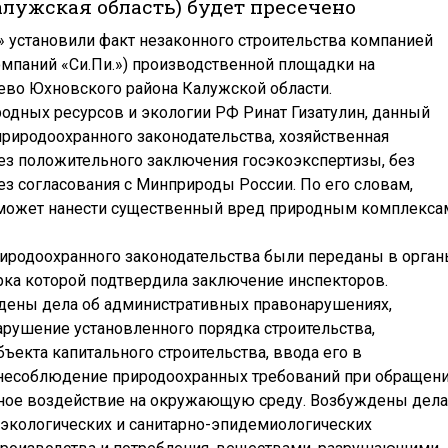
алужская область) будет пресечено
» установили факт незаконного строительства компанией
омпаний «Си.Пи.») производственной площадки на
яево Юхновского района Калужской области.
одных ресурсов и экологии РФ Ринат Гизатулин, данный
риродоохранного законодательства, хозяйственная
ез положительного заключения госэкоэкспертизы, без
без согласования с Минприроды России. По его словам,
может нанести существенный вред природным комплекса
иродоохранного законодательства были переданы в орга
рка которой подтвердила заключение инспекторов.
дены дела об административных правонарушениях,
арушение установленного порядка строительства,
ъекта капитального строительства, ввода его в
 несоблюдение природоохранных требований при обращен
ивное воздействие на окружающую среду. Возбуждены дела
 экологических и санитарно-эпидемиологических