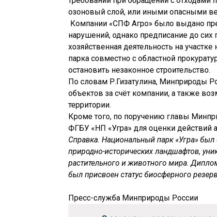
требований при обращении с отходами 
озоновый слой, или иными опасными в
Компании «СПФ Агро» было выдано пре
нарушений, однако предписание до сих
хозяйственная деятельность на участке
парка совместно с областной прокурату
остановить незаконное строительство.
По словам Р.Гизатулина, Минприроды Ро
объектов за счёт компании, а также во
территории.
Кроме того, по поручению главы Минпр
ФГБУ «НП «Угра» для оценки действий 
Справка. Национальный парк «Угра» был 
природно-исторических ландшафтов, уни
растительного и животного мира. Дипло
был присвоен статус биосферного резерв
Пресс-служба Минприроды России