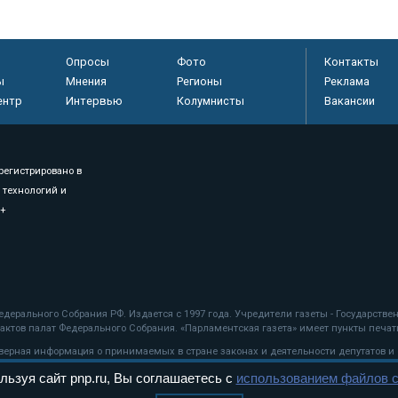
Опросы
Фото
Контакты
ы
Мнения
Регионы
Реклама
ентр
Интервью
Колумнисты
Вакансии
регистрировано в
 технологий и
8+
.
дерального Собрания РФ. Издается с 1997 года. Учредители газеты - Государств
ктов палат Федерального Собрания. «Парламентская газета» имеет пункты печати
оверная информация о принимаемых в стране законах и деятельности депутатов и
льзуя сайт pnp.ru, Вы соглашаетесь с
использованием файлов c
ехнологии