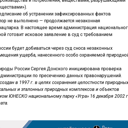
производства и потребления, веществами, разрушающими
еществами»).
дписание об устранении зафиксированных фактов
 пор не выполнено — продолжается незаконная
 нацпарка. В настоящее время администрация национальног
рой готовит исковое заявление в суд с требованием
ссии будет добиваться через суд сноса незаконных
змещения ущерба, нанесенного особо охраняемой природно
ироды России Сергея Донского инициирована проверка
администрации по пресечению данных правонарушений.
создан в 1997 г. в целях сохранения целостности природных
кальных и эталонных природных комплексов и объектов
мом ЮНЕСКО национальному парку «Угра» 16 декабря 2002 г
ата.