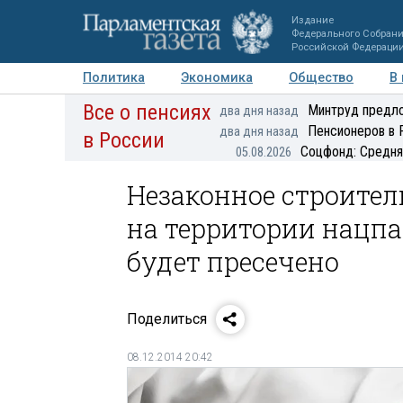
Издание
Федерального Собран
Российской Федераци
Политика
Экономика
Общество
В
Все о пенсиях
Фото
Авторы
Персоны
Мнения
Регионы
Минтруд предло
два дня назад
Пенсионеров в 
два дня назад
в России
Соцфонд: Средня
05.08.2026
Незаконное строител
на территории нацпа
будет пресечено
Поделиться
08.12.2014 20:42