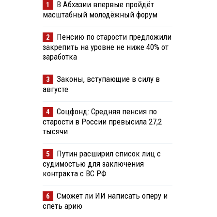
В Абхазии впервые пройдёт
1
масштабный молодёжный форум
Пенсию по старости предложили
2
закрепить на уровне не ниже 40% от
заработка
Законы, вступающие в силу в
3
августе
Соцфонд: Средняя пенсия по
4
старости в России превысила 27,2
тысячи
Путин расширил список лиц с
5
судимостью для заключения
контракта с ВС РФ
Сможет ли ИИ написать оперу и
6
спеть арию