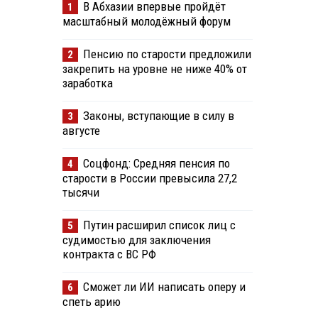
В Абхазии впервые пройдёт
1
масштабный молодёжный форум
Пенсию по старости предложили
2
закрепить на уровне не ниже 40% от
заработка
Законы, вступающие в силу в
3
августе
Соцфонд: Средняя пенсия по
4
старости в России превысила 27,2
тысячи
Путин расширил список лиц с
5
судимостью для заключения
контракта с ВС РФ
Сможет ли ИИ написать оперу и
6
спеть арию