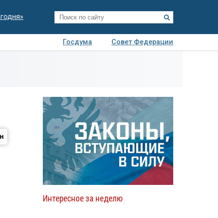
егодня»
Госдума
Совет Федерации
я
Авто
Недвижимость
Технологии
иза
Интересное за неделю