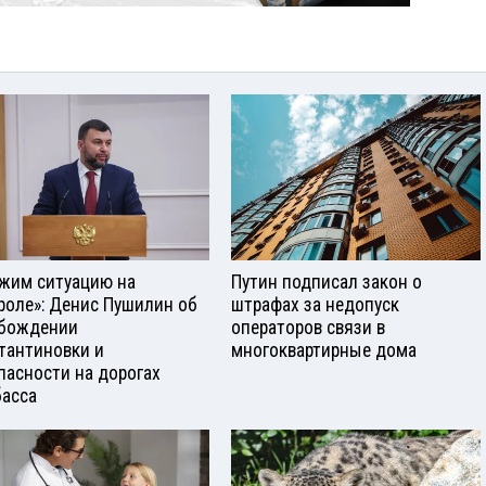
жим ситуацию на
Путин подписал закон о
роле»: Денис Пушилин об
штрафах за недопуск
бождении
операторов связи в
тантиновки и
многоквартирные дома
пасности на дорогах
асса