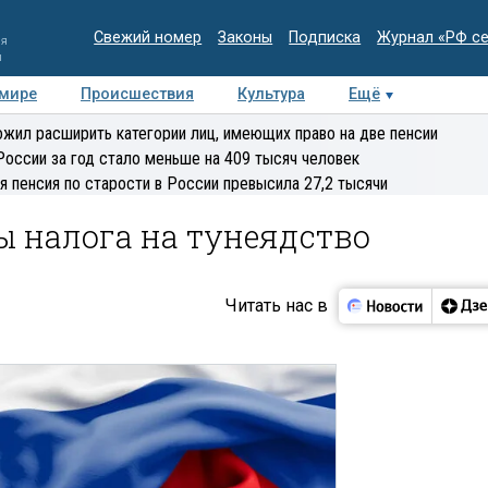
Свежий номер
Законы
Подписка
Журнал «РФ с
ия
и
 мире
Происшествия
Культура
Ещё
Медиацентр
Интервью
Колумнисты
Делова
жил расширить категории лиц, имеющих право на две пенсии
эксперт
России за год стало меньше на 409 тысяч человек
я пенсия по старости в России превысила 27,2 тысячи
ы налога на тунеядство
Читать нас в