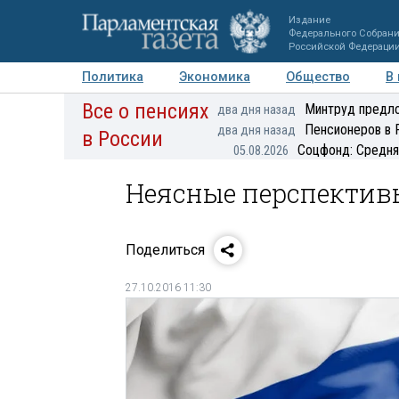
Издание
Федерального Собран
Российской Федераци
Политика
Экономика
Общество
В
Все о пенсиях
Фото
Авторы
Персоны
Мнения
Регионы
Минтруд предло
два дня назад
Пенсионеров в 
два дня назад
в России
Соцфонд: Средня
05.08.2026
Неясные перспектив
Поделиться
27.10.2016 11:30