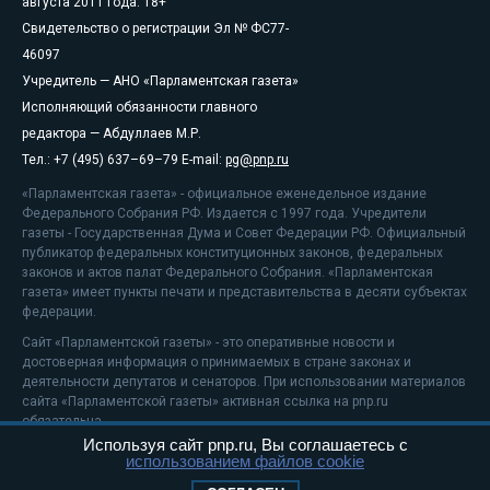
августа 2011 года. 18+
Свидетельство о регистрации Эл № ФС77-
46097
Учредитель — АНО «Парламентская газета»
Исполняющий обязанности главного
редактора — Абдуллаев М.Р.
Тел.: +7 (495) 637–69–79 E-mail:
pg@pnp.ru
«Парламентская газета» - официальное еженедельное издание
Федерального Собрания РФ. Издается с 1997 года. Учредители
газеты - Государственная Дума и Совет Федерации РФ. Официальный
публикатор федеральных конституционных законов, федеральных
законов и актов палат Федерального Собрания. «Парламентская
газета» имеет пункты печати и представительства в десяти субъектах
федерации.
Сайт «Парламентской газеты» - это оперативные новости и
достоверная информация о принимаемых в стране законах и
деятельности депутатов и сенаторов. При использовании материалов
сайта «Парламентской газеты» активная ссылка на pnp.ru
обязательна.
Используя сайт pnp.ru, Вы соглашаетесь с
На информационном ресурсе применяются
рекомендательные
использованием файлов cookie
технологии