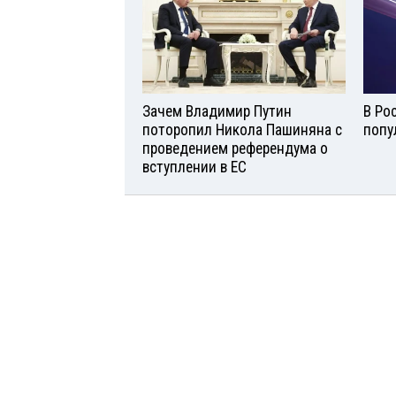
Зачем Владимир Путин
В Ро
поторопил Никола Пашиняна с
попу
проведением референдума о
вступлении в ЕС