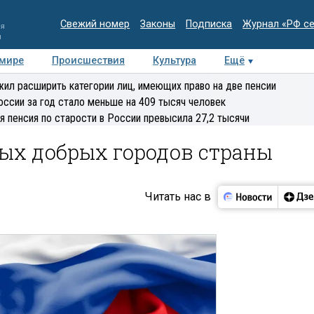
Свежий номер
Законы
Подписка
Журнал «РФ с
ия
и
 мире
Происшествия
Культура
Ещё
Медиацентр
Интервью
Колумнисты
Делова
ил расширить категории лиц, имеющих право на две пенсии
эксперт
оссии за год стало меньше на 409 тысяч человек
я пенсия по старости в России превысила 27,2 тысячи
мых добрых городов страны
Читать нас в