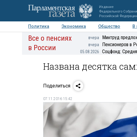
Издание
Федерального Собран
Российской Федераци
Политика
Экономика
Общество
В
Все о пенсиях
Фото
Авторы
Персоны
Мнения
Регионы
Минтруд предлож
вчера
Пенсионеров в Р
вчера
в России
Соцфонд: Средня
05.08.2026
Названа десятка са
Поделиться
07.11.2016 15:42