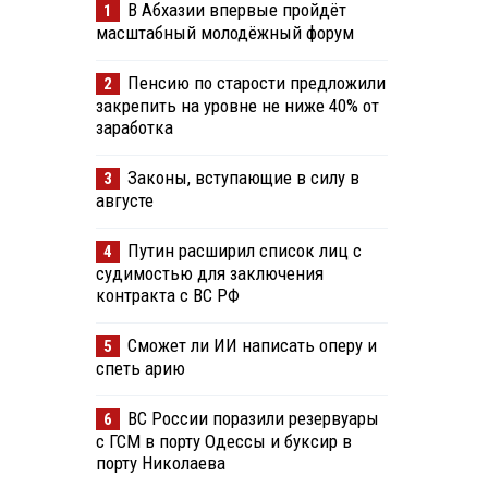
В Абхазии впервые пройдёт
1
масштабный молодёжный форум
Пенсию по старости предложили
2
закрепить на уровне не ниже 40% от
заработка
Законы, вступающие в силу в
3
августе
Путин расширил список лиц с
4
судимостью для заключения
контракта с ВС РФ
Сможет ли ИИ написать оперу и
5
спеть арию
ВС России поразили резервуары
6
с ГСМ в порту Одессы и буксир в
порту Николаева