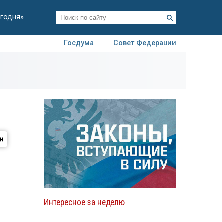
егодня»
Госдума
Совет Федерации
я
Авто
Недвижимость
Технологии
иза
Интересное за неделю