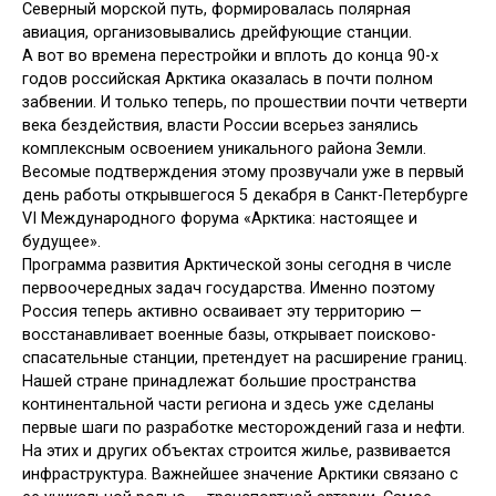
Северный морской путь, формировалась полярная
авиация, организовывались дрейфующие станции.
А вот во времена перестройки и вплоть до конца 90-х
годов российская Арктика оказалась в почти полном
забвении. И только теперь, по прошествии почти четверти
века бездействия, власти России всерьез занялись
комплексным освоением уникального района Земли.
Весомые подтверждения этому прозвучали уже в первый
день работы открывшегося 5 декабря в Санкт-Петербурге
VI Международного форума «Арктика: настоящее и
будущее».
Программа развития Арктической зоны сегодня в числе
первоочередных задач государства. Именно поэтому
Россия теперь активно осваивает эту территорию —
восстанавливает военные базы, открывает поисково-
спасательные станции, претендует на расширение границ.
Нашей стране принадлежат большие пространства
континентальной части региона и здесь уже сделаны
первые шаги по разработке месторождений газа и нефти.
На этих и других объектах строится жилье, развивается
инфраструктура. Важнейшее значение Арктики связано с