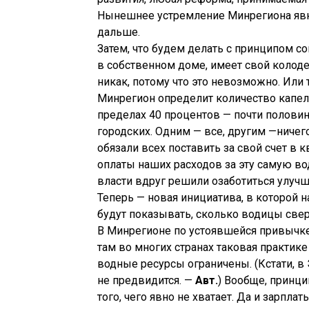
Нынешнее устремление Минрегиона явно
дальше.
Затем, что будем делать с принципом 
в собственном доме, имеет свой колоде
никак, потому что это невозможно. Или 
Минрегион определит количество капель
пределах 40 процентов — почти половин
городских. Одним — все, другим —ничего
обязали всех поставить за свой счет в 
оплаты наших расходов за эту самую вод
власти вдруг решили озаботиться улуч
Теперь — новая инициатива, в которой 
будут показывать, сколько водицы све
В Минрегионе по устоявшейся привычке 
там во многих странах таковая практике
водные ресурсы ограничены. (Кстати, в 
не предвидится. —
Авт.
) Вообще, принци
того, чего явно не хватает. Да и зарпла