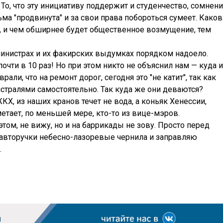
. То, что эту инициативу поддержит и студенчество, сомнен
 "продвинута" и за свои права побороться сумеет. Каков
о, и чем обширнее будет общественное возмущение, тем
министрах и их факирских выдумках порядком надоело.
очти в 10 раз! Но при этом никто не объяснил нам — куда и
рали, что на ремонт дорог, сегодня это "не катит", так как
стралями самостоятельно. Так куда же они деваются?
КХ, из наших кранов течет не вода, а коньяк Хенессии,
етает, по меньшей мере, кто-то из вице-мэров.
этом, не вижу, но и на баррикады не зову. Просто перед
 авторучки небесно-лазоревые чернила и заправляю
.