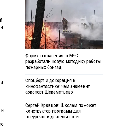
й
 и
Формула спасения: в МЧС
разработали новую методику работы
пожарных бригад
Спецборт и декорация к
ни
кинофантастике: чем знаменит
аэропорт Шереметьево
Сергей Кравцов: Школам поможет
 и
конструктор программ для
внеурочной деятельности
то