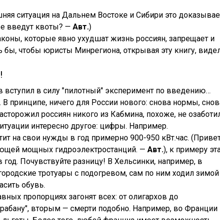
няя ситуация на Дальнем Востоке и Сибири это доказывае
же введут квоты? —
Авт.
)
коны, которые явно ухудшат жизнь россиян, запрещает и
ось бы, чтобы юристы Минрегиона, открывая эту книгу, виде
!
ов вступил в силу "пилотный" эксперимент по введению…
 В принципе, ничего для России нового: снова нормы, снов
асторожил россиян никого из Кабмина, похоже, не озаботил
ситуации интересно другое: цифры. Например.
ит на свои нужды в год примерно 900-950 кВт.час. (Приве
еющей мощных гидроэлектростанций. —
Авт.
), к примеру эт
 в год. Почувствуйте разницу! В Хельсинки, например, в
городские тротуары с подогревом, сам по ним ходил зимой
асить обувь.
вных пропорциях загонят всех: от олигархов до
арабану", вторым — смерти подобно. Например, во Франции