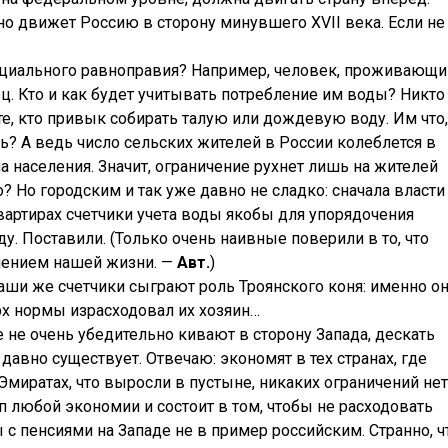
 движет Россию в сторону минувшего XVII века. Если не
социального равноправия? Например, человек, проживающи
ц. Кто и как будет учитывать потребление им воды? Никто
те, кто привык собирать талую или дождевую воду. Им что,
? А ведь число сельских жителей в России колеблется в
а населения. Значит, ограничение рухнет лишь на жителей
? Но городским и так уже давно не сладко: сначала власти
квартирах счетчики учета воды якобы для упорядочения
у. Поставили. (Только очень наивные поверили в то, что
шением нашей жизни. —
Авт.
)
наши же счетчики сыграют роль Троянского коня: именно о
рх нормы израсходовал их хозяин…
не очень убедительно кивают в сторону Запада, дескать
 давно существует. Отвечаю: экономят в тех странах, где
Эмиратах, что выросли в пустыне, никаких ограничений нет
п любой экономии и состоит в том, чтобы не расходовать
ты с пенсиями на Западе не в пример российским. Странно, ч