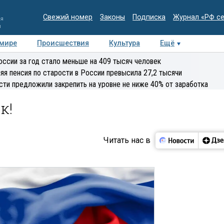
Свежий номер
Законы
Подписка
Журнал «РФ с
ия
и
 мире
Происшествия
Культура
Ещё
Медиацентр
Интервью
Колумнисты
Делова
оссии за год стало меньше на 409 тысяч человек
эксперт
яя пенсия по старости в России превысила 27,2 тысячи
сти предложили закрепить на уровне не ниже 40% от заработка
к!
Читать нас в