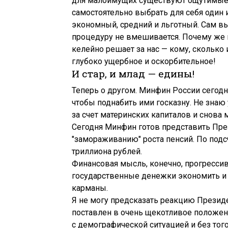
для малоимущих существуют ощутимые 
самостоятельно выбрать для себя один
экономный, средний и льготный. Сам вы
процедуру не вмешивается. Почему же в
келейно решает за нас — кому, сколько 
глубоко ущербное и оскорбительное!
И стар, и млад — едины!
Теперь о другом. Минфин России сегодня
чтобы поднабить ими госказну. Не знаю
за счет материнских капиталов и снова
Сегодня Минфин готов представить Пре
"замораживанию" роста пенсий. По подс
триллиона рублей.
Финансовая мысль, конечно, прогрессивн
государственные денежки экономить и 
карманы.
Я не могу предсказать реакцию Президе
поставлен в очень щекотливое положени
с демографической ситуацией и без тог