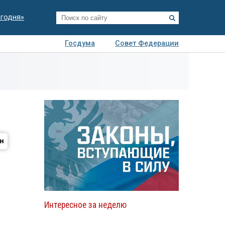
егодня»
Госдума
Совет Федерации
я
Авто
Недвижимость
Технологии
иза
Интересное за неделю