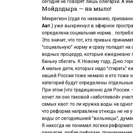
сегодня не говорят лишь олигархи. А им
Мойдодыра — на мыло!
Минрегион (судя по названию, призван
Авт.
) уже выкрикнул в эфирное простра
определена социальная норма… потребле
Это значит, что тот, кто привык приним
"социальную" норму и сразу попадет на 
водных процедур, которые ежедневно п
баньку сбегать. К Новому году, Дню гор
А малые дети, которых надо "стирать" е
нашей России тоже немало и кто тоже н
категорий будут определены отдельные
При этом (что традиционно для России.
хочет ли оно таковой «заботливой» учас
самых квот: то ли кружка воды на одного
что реформа направлена отнюдь не на у
воды от сегодняшней "вольницы", думаю
Я никогда не понимал логики реформато
развития, любая реформа, принимаемая 