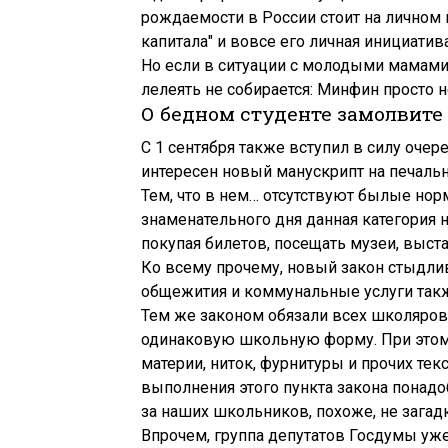
рождаемости в России стоит на личном 
капитала" и вовсе его личная инициатив
Но если в ситуации с молодыми мамами 
лелеять не собирается: Минфин просто н
О бедном студенте замолвите
С 1 сентября также вступил в силу оче
интересен новый манускрипт на печал
Тем, что в нем… отсутствуют былые нор
знаменательного дня данная категория 
покупая билетов, посещать музеи, выстав
Ко всему прочему, новый закон стыдливо
общежития и коммунальные услуги такж
Тем же законом обязали всех школяров и
одинаковую школьную форму. При этом 
материи, ниток, фурнитуры и прочих тек
выполнения этого пункта закона понад
за наших школьников, похоже, не загад
Впрочем, группа депутатов Госдумы уж