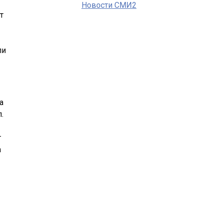
Новости СМИ2
т
ли
а
.
т
а