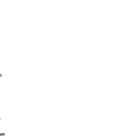
е.
е
ия