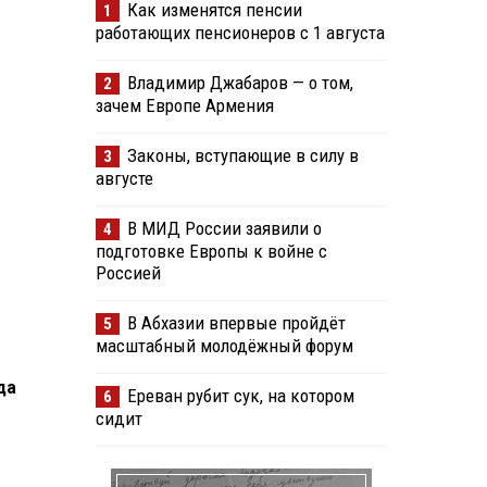
Как изменятся пенсии
1
работающих пенсионеров с 1 августа
Владимир Джабаров — о том,
2
зачем Европе Армения
Законы, вступающие в силу в
3
августе
В МИД России заявили о
4
подготовке Европы к войне с
Россией
В Абхазии впервые пройдёт
5
масштабный молодёжный форум
да
Ереван рубит сук, на котором
6
сидит