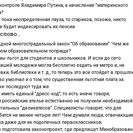
контроле Владимира Путина, а начисление "материнского
а?
пока неопределенная пауза, то стариков, похоже, никто
е будет индексировать их пенсии.
 слово…
редной многострадальный закон "Об образовании". Чем же
ьном образовательном поприще?
мы льгот для студентов и школьников. И если до сего
нашей молодежи могла бесплатно ездить на метро и, не
ки, библиотеки и т. д., то теперь это все отойдет в прошло
 умолчал и о том, что существенная льготная плата за
е последуют туда же.
меть единый "дресс-код", то есть иначе говоря,
российские ателье естественно не получили необходимой
стильных "деликатесов". Специалисты говорят, что для
обится не менее четыре лет! Чем думали люди, отвечающи
ка даже для их подопечных первоклассников.
е подготовила законопроект, где предпишут Минобразован