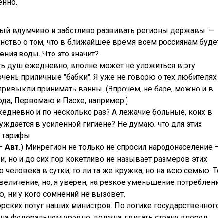
енно.
ный вдумчиво и заботливо развивать регионы державы. —
нство о том, что в ближайшее время всем россиянам буде
ния воды. Что это значит?
ать душ ежедневно, вполне может не уложиться в эту
очень приличные "бабки". Я уже не говорю о тех любителях
ривыкли принимать ванны. (Впрочем, не баре, можно и в
ода, Первомаю и Пасхе, например.)
жедневно и по несколько раз? А лежачие больные, коих в
уждается в усиленной гигиене? Не думаю, что для этих
 тарифы.
 —
Авт.
) Минрегион не только не спросил народонаселение 
ти, но и до сих пор кокетливо не называет размеров этих
 человека в сутки, то ли та же кружка, но на всю семью. Т
величение, но, я уверен, на резкое уменьшение потреблен
, ни у кого сомнений не вызовет.
рских потуг наших министров. По логике государственног
на федеральном уровне, должна двигать страну вперед.