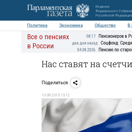
Издание
Федерального Собран
Российской Федераци
Политика
Экономика
Общество
В
Все о пенсиях
Фото
Авторы
Персоны
Мнения
Регионы
Пенсионеров в Р
08:17
Соцфонд: Средн
два дня назад
в России
Пенсию по старо
04.08.2026
Нас ставят на счетчи
Поделиться
10.09.2013 13:12