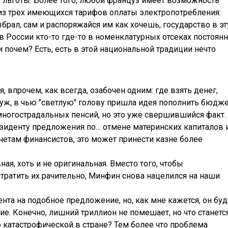
льготы. Более того, любой француз имеет возможность
 из трех имеющихся тарифов оплаты электропотребления:
брал, сам и распоряжайся им как хочешь, государство в эт
 России кто-то где-то в номенклатурных отсеках постоян
и почем? Есть, есть в этой национальной традиции нечто
, впрочем, как всегда, озабочен одним: где взять денег,
 уж, в чью "светлую" голову пришла идея пополнить бюдж
 многострадальных пенсий, но это уже свершившийся факт.
зиденту предложения по… отмене материнских капиталов 
четам финансистов, это может принести казне более
ая, хоть и не оригинальная. Вместо того, чтобы
тратить их рачительно, Минфин снова нацелился на наши
нта на подобное предложение, но, как мне кажется, он буд
е. Конечно, лишний триллион не помешает, но что станетс
о катастрофической в стране? Тем более что проблема