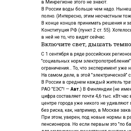
в Минрегионе этого не знают.
В России воды больше чем надо. Нынеш
полно. (Интересно, этим несчастным то
В конце концов принимать решения и за
Конституция РФ (пункт 2 ст. 55). Хотел
в ней не то, что видят сейчас.
Включите свет, дышать темно
С 1 сентября в ряде российских регион
"социальных норм электропотребления".
ограничения… То, что эксперимент уже н
На самом деле, в этой "электрической" 
В России в среднем каждый житель трат
РАО "ЕЭС"! —
Авт.
) В Финляндии (не им
цифра составляет почти 4,6 тыс. кВт.час
центре города уже никого не удивляют 
без риска, как, например, в Москве закв
При этом, уверен, под новые нормы в ра
пенсионеров. Но если первым это "по б