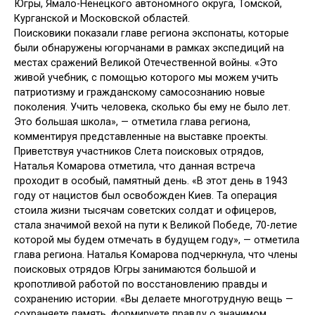
Югры, Ямало-Ненецкого автономного округа, Томской,
Курганской и Московской областей.
Поисковики показали главе региона экспонаты, которые
были обнаружены югорчанами в рамках экспедиций на
местах сражений Великой Отечественной войны. «Это
живой учебник, с помощью которого мы можем учить
патриотизму и гражданскому самосознанию новые
поколения. Учить человека, сколько бы ему не было лет.
Это большая школа», — отметила глава региона,
комментируя представленные на выставке проекты.
Приветствуя участников Слета поисковых отрядов,
Наталья Комарова отметила, что данная встреча
проходит в особый, памятный день. «В этот день в 1943
году от нацистов был освобожден Киев. Та операция
стоила жизни тысячам советских солдат и офицеров,
стала значимой вехой на пути к Великой Победе, 70-летие
которой мы будем отмечать в будущем году», — отметила
глава региона. Наталья Комарова подчеркнула, что члены
поисковых отрядов Югры занимаются большой и
кропотливой работой по восстановлению правды и
сохранению истории. «Вы делаете многотрудную вещь —
сохраняете память, формируете правду о значимом