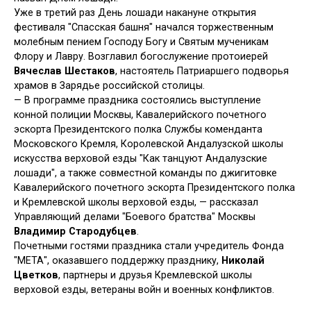
Уже в третий раз День лошади накануне открытия
фестиваля "Спасская башня" начался торжественным
молебным пением Господу Богу и Святым мученикам
Флору и Лавру. Возглавил богослужение протоиерей
Вячеслав Шестаков
, настоятель Патриаршего подворья
храмов в Зарядье российской столицы.
— В программе праздника состоялись выступление
конной полиции Москвы, Кавалерийского почетного
эскорта Президентского полка Службы коменданта
Московского Кремля, Королевской Андалузской школы
искусства верховой езды "Как танцуют Андалузские
лошади", а также совместной команды по джигитовке
Кавалерийского почетного эскорта Президентского полка
и Кремлевской школы верховой езды, — рассказал
Управляющий делами "Боевого братства" Москвы
Владимир Стародубцев
.
Почетными гостями праздника стали учредитель Фонда
"МЕТА", оказавшего поддержку празднику,
Николай
Цветков
, партнеры и друзья Кремлевской школы
верховой езды, ветераны войн и военных конфликтов.