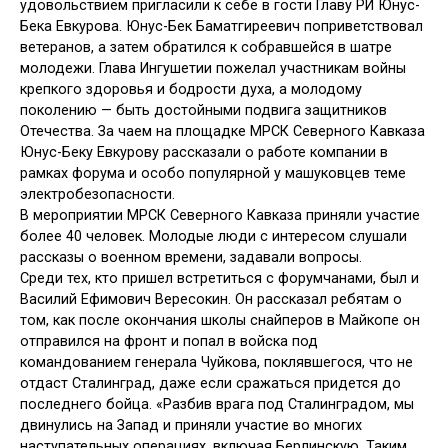
удовольствием пригласили к себе в гости Главу РИ Юнус-
Бека Евкурова. Юнус-Бек Баматгиреевич поприветствовал
ветеранов, а затем обратился к собравшейся в шатре
молодежи. Глава Ингушетии пожелал участникам войны
крепкого здоровья и бодрости духа, а молодому
поколению — быть достойными подвига защитников
Отечества. За чаем на площадке МРСК Северного Кавказа
Юнус-Беку Евкурову рассказали о работе компании в
рамках форума и особо популярной у машуковцев теме
электробезопасности.
В мероприятии МРСК Северного Кавказа приняли участие
более 40 человек. Молодые люди с интересом слушали
рассказы о военном времени, задавали вопросы.
Среди тех, кто пришел встретиться с форумчанами, был и
Василий Ефимович Вересокин. Он рассказал ребятам о
том, как после окончания школы снайперов в Майкопе он
отправился на фронт и попал в войска под
командованием генерала Чуйкова, поклявшегося, что не
отдаст Сталинград, даже если сражаться придется до
последнего бойца. «Разбив врага под Сталинградом, мы
двинулись на Запад и приняли участие во многих
наступательных операциях, включая Берлинскую. Таким