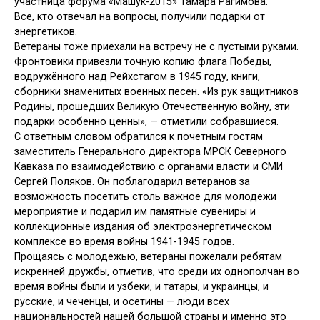
участница форума «Машук-2015» Тамара Рагимова.
Все, кто отвечал на вопросы, получили подарки от
энергетиков.
Ветераны тоже приехали на встречу не с пустыми руками.
Фронтовики привезли точную копию флага Победы,
водружённого над Рейхстагом в 1945 году, книги,
сборники знаменитых военных песен. «Из рук защитников
Родины, прошедших Великую Отечественную войну, эти
подарки особенно ценны», — отметили собравшиеся.
С ответным словом обратился к почетным гостям
заместитель Генерального директора МРСК Северного
Кавказа по взаимодействию с органами власти и СМИ
Сергей Поляков. Он поблагодарил ветеранов за
возможность посетить столь важное для молодежи
мероприятие и подарил им памятные сувениры и
коллекционные издания об электроэнергетическом
комплексе во время войны 1941-1945 годов.
Прощаясь с молодежью, ветераны пожелали ребятам
искренней дружбы, отметив, что среди их однополчан во
время войны были и узбеки, и татары, и украинцы, и
русские, и чеченцы, и осетины — люди всех
национальностей нашей большой страны и именно это