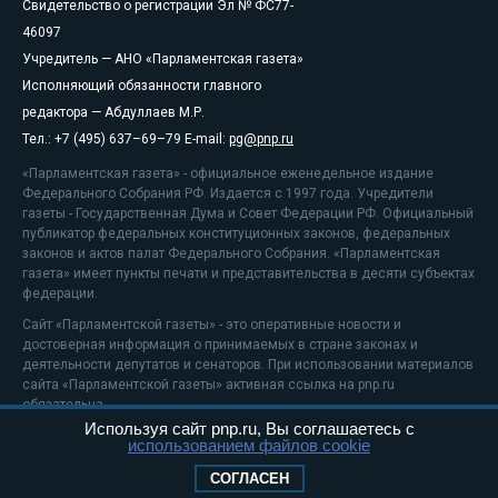
Свидетельство о регистрации Эл № ФС77-
46097
Учредитель — АНО «Парламентская газета»
Исполняющий обязанности главного
редактора — Абдуллаев М.Р.
Тел.: +7 (495) 637–69–79 E-mail:
pg@pnp.ru
«Парламентская газета» - официальное еженедельное издание
Федерального Собрания РФ. Издается с 1997 года. Учредители
газеты - Государственная Дума и Совет Федерации РФ. Официальный
публикатор федеральных конституционных законов, федеральных
законов и актов палат Федерального Собрания. «Парламентская
газета» имеет пункты печати и представительства в десяти субъектах
федерации.
Сайт «Парламентской газеты» - это оперативные новости и
достоверная информация о принимаемых в стране законах и
деятельности депутатов и сенаторов. При использовании материалов
сайта «Парламентской газеты» активная ссылка на pnp.ru
обязательна.
Используя сайт pnp.ru, Вы соглашаетесь с
На информационном ресурсе применяются
рекомендательные
использованием файлов cookie
технологии
Положение о защите персональных данных
СОГЛАСЕН