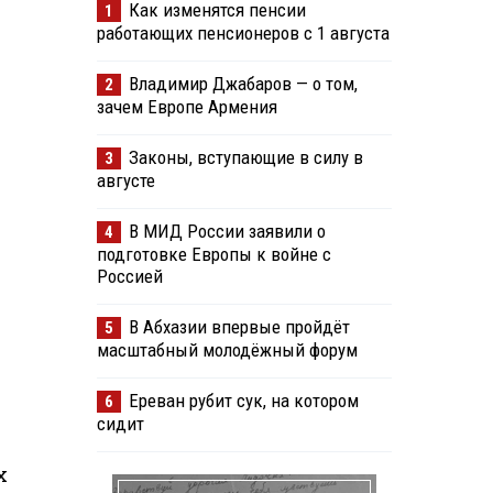
Как изменятся пенсии
1
работающих пенсионеров с 1 августа
Владимир Джабаров — о том,
2
зачем Европе Армения
Законы, вступающие в силу в
3
августе
В МИД России заявили о
4
подготовке Европы к войне с
Россией
В Абхазии впервые пройдёт
5
масштабный молодёжный форум
Ереван рубит сук, на котором
6
сидит
х