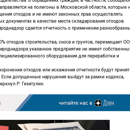
ательства. В обращениях граждан, в частности, сообщало
 направляется на полигоны в Московской области, которые 
ения отходов и не имеют законных прав осуществлять
ных документах в качестве места складирования отходов
ироднадзор сдается отчетность о применении разнообразн
% отходов строительства, сноса и грунтов, перемещает О
ироднадзора указанное предприятие не имеет собственны
специализированного оборудования для переработки и
хоронении отходов или искажения отчетности будут приня
 Если допущенные нарушения выйдут за рамки кодекса,
еркнул Р. Гизатулин.