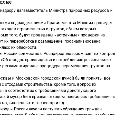
гионе
надзору далзаместитель Министра природных ресурсов и
ьными подразделениями Правительства Москвы проведет
отходов строительства и грунтов, объем которых
роме того, будут проведены «встречные» проверки на
ит их переработка и размещение, проанализирована
класс их опасности.
ды России совместно с Росприроднадзором взят на контро
 «Об отходах производства и потребления» региональных
и регламентирована процедура перемещения грунтов на
осквы и Московской городской думой были приняты все
с отходами строительства, кроме того, вопрос их
ен в соответствие с требованиями действующего
льный мусор был признан отходом, появились требования п
ах, внесенных в госреестр и т.д.
природы России начали поступать обращения граждан,