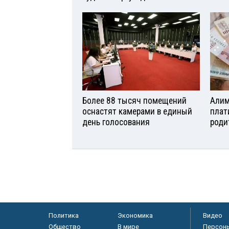
Более 88 тысяч помещений
Алим
оснастят камерами в единый
плат
день голосования
роди
Политика
Экономика
Видео
Общество
В мире
Персон