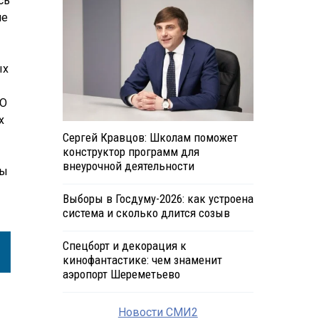
сь
не
ых
ОО
х
Сергей Кравцов: Школам поможет
конструктор программ для
внеурочной деятельности
ты
Выборы в Госдуму-2026: как устроена
система и сколько длится созыв
Спецборт и декорация к
кинофантастике: чем знаменит
аэропорт Шереметьево
Новости СМИ2