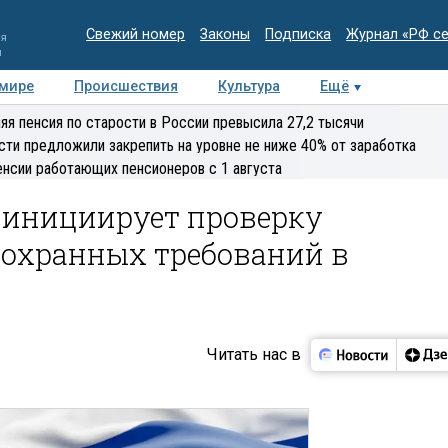
Свежий номер
Законы
Подписка
Журнал «РФ с
ия
и
 мире
Происшествия
Культура
Ещё
Медиацентр
Интервью
Колумнисты
Делова
яя пенсия по старости в России превысила 27,2 тысячи
эксперт
сти предложили закрепить на уровне не ниже 40% от заработка
енсии работающих пенсионеров с 1 августа
инициирует проверку
охранных требований в
Читать нас в