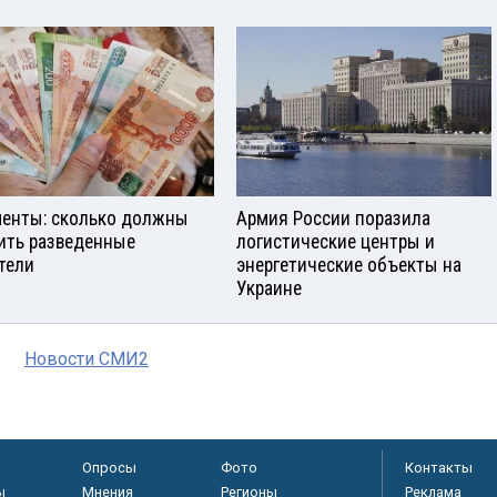
енты: сколько должны
Армия России поразила
ить разведенные
логистические центры и
тели
энергетические объекты на
Украине
Новости СМИ2
Опросы
Фото
Контакты
ы
Мнения
Регионы
Реклама