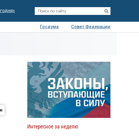
егодня»
Госдума
Совет Федерации
я
Авто
Недвижимость
Технологии
иза
Интересное за неделю