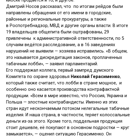
киоске продаётся и то, и другое.
Дмитрий Носов рассказал, что по итогам рейдов были
направлены обращения от его имени в городские,
районные и региональные прокуратуры, а также
в Роспотребнадзор, МВД и другие органы власти. В итоге
19 владельцев общепита были оштрафованы, 29
привлечены к административной ответственности, по 5
случаям ведётся расследование, а в 16 заведениях
нарушений не выявили — хозяева исправились. «В общем,
это называется дискредитация законов, проплаченных
табачным лобби», — заявил парламентарий.
Его поддержал коллега, первый зампред думского
Комитета по охране здоровья
Николай Герасименко
,
который также считает, что лобби в стране мощное, и
особенно оно касается производства контрафактной
продукции. «Всем в мире известно, что Россия, Украина и
Польша — злостные контрабандисты. Именно из этих
стран идут нескончаемым потоком нелегальные табачные
изделия. И наша страна, в частности, теряет колоссальные
деньги из-за этого. Кроме того, поддельная продукция
стоит дешевле, её покупают в основном подростки — круг
замыкается», — оценил ситуацию Герасименко. Он