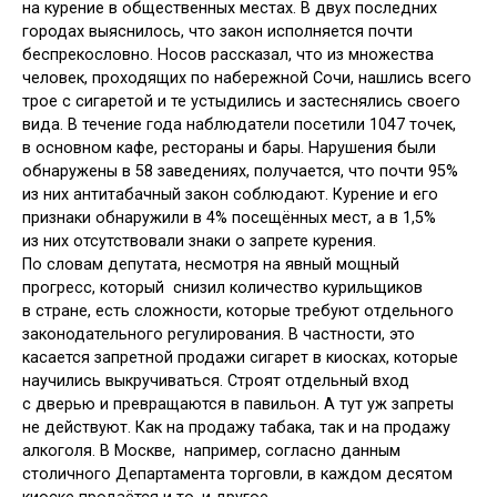
на курение в общественных местах. В двух последних
городах выяснилось, что закон исполняется почти
беспрекословно. Носов рассказал, что из множества
человек, проходящих по набережной Сочи, нашлись всего
трое с сигаретой и те устыдились и застеснялись своего
вида. В течение года наблюдатели посетили 1047 точек,
в основном кафе, рестораны и бары. Нарушения были
обнаружены в 58 заведениях, получается, что почти 95%
из них антитабачный закон соблюдают. Курение и его
признаки обнаружили в 4% посещённых мест, а в 1,5%
из них отсутствовали знаки о запрете курения.
По словам депутата, несмотря на явный мощный
прогресс, который снизил количество курильщиков
в стране, есть сложности, которые требуют отдельного
законодательного регулирования. В частности, это
касается запретной продажи сигарет в киосках, которые
научились выкручиваться. Строят отдельный вход
с дверью и превращаются в павильон. А тут уж запреты
не действуют. Как на продажу табака, так и на продажу
алкоголя. В Москве, например, согласно данным
столичного Департамента торговли, в каждом десятом