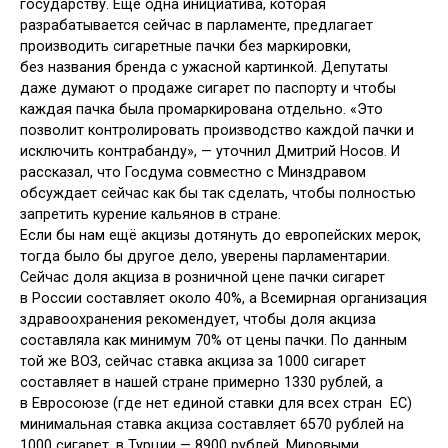
государству. Ещё одна инициатива, которая
разрабатывается сейчас в парламенте, предлагает
производить сигаретные пачки без маркировки,
без названия бренда с ужасной картинкой. Депутаты
даже думают о продаже сигарет по паспорту и чтобы
каждая пачка была промаркирована отдельно. «Это
позволит контролировать производство каждой пачки и
исключить контрабанду», — уточнил Дмитрий Носов. И
рассказал, что Госдума совместно с Минздравом
обсуждает сейчас как бы так сделать, чтобы полностью
запретить курение кальянов в стране.
Если бы нам ещё акцизы дотянуть до европейских мерок,
тогда было бы другое дело, уверены парламентарии.
Сейчас доля акциза в розничной цене пачки сигарет
в России составляет около 40%, а Всемирная организация
здравоохранения рекомендует, чтобы доля акциза
составляла как минимум 70% от цены пачки. По данным
той же ВОЗ, сейчас ставка акциза за 1000 сигарет
составляет в нашей стране примерно 1330 рублей, а
в Евросоюзе (где нет единой ставки для всех стран ЕС)
минимальная ставка акциза составляет 6570 рублей на
1000 сигарет, в Турции — 8900 рублей. Мировыми