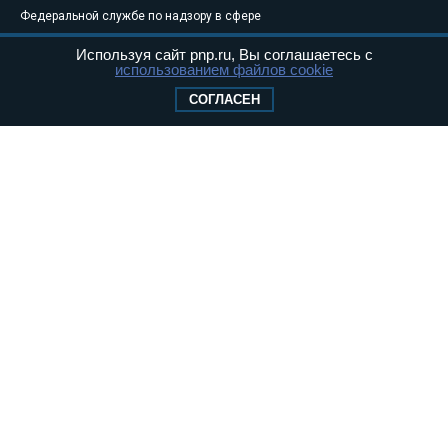
Федеральной службе по надзору в сфере
связи, информационных технологий и
Используя сайт pnp.ru, Вы соглашаетесь с
массовых коммуникаций (Роскомнадзор) 05
использованием файлов cookie
августа 2011 года. 18+
СОГЛАСЕН
Свидетельство о регистрации Эл № ФС77-
46097
Учредитель — АНО «Парламентская газета»
Исполняющий обязанности главного
редактора — Абдуллаев М.Р.
Тел.: +7 (495) 637–69–79 E-mail:
pg@pnp.ru
«Парламентская газета» - официальное еженедельное издание
Федерального Собрания РФ. Издается с 1997 года. Учредители
газеты - Государственная Дума и Совет Федерации РФ. Официальный
публикатор федеральных конституционных законов, федеральных
законов и актов палат Федерального Собрания. «Парламентская
газета» имеет пункты печати и представительства в десяти субъектах
федерации.
Сайт «Парламентской газеты» - это оперативные новости и
достоверная информация о принимаемых в стране законах и
деятельности депутатов и сенаторов. При использовании материалов