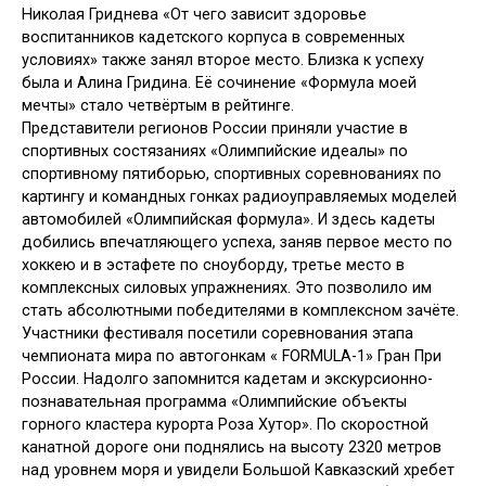
Николая Гриднева «От чего зависит здоровье
воспитанников кадетского корпуса в современных
условиях» также занял второе место. Близка к успеху
была и Алина Гридина. Её сочинение «Формула моей
мечты» стало четвёртым в рейтинге.
Представители регионов России приняли участие в
спортивных состязаниях «Олимпийские идеалы» по
спортивному пятиборью, спортивных соревнованиях по
картингу и командных гонках радиоуправляемых моделей
автомобилей «Олимпийская формула». И здесь кадеты
добились впечатляющего успеха, заняв первое место по
хоккею и в эстафете по сноуборду, третье место в
комплексных силовых упражнениях. Это позволило им
стать абсолютными победителями в комплексном зачёте.
Участники фестиваля посетили соревнования этапа
чемпионата мира по автогонкам « FORMULA-1» Гран При
России. Надолго запомнится кадетам и экскурсионно-
познавательная программа «Олимпийские объекты
горного кластера курорта Роза Хутор». По скоростной
канатной дороге они поднялись на высоту 2320 метров
над уровнем моря и увидели Большой Кавказский хребет