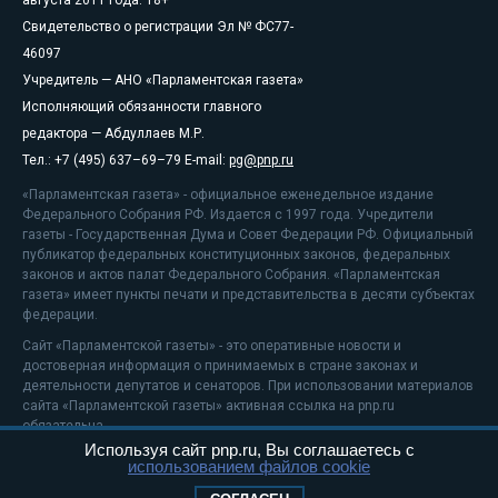
Свидетельство о регистрации Эл № ФС77-
46097
Учредитель — АНО «Парламентская газета»
Исполняющий обязанности главного
редактора — Абдуллаев М.Р.
Тел.: +7 (495) 637–69–79 E-mail:
pg@pnp.ru
«Парламентская газета» - официальное еженедельное издание
Федерального Собрания РФ. Издается с 1997 года. Учредители
газеты - Государственная Дума и Совет Федерации РФ. Официальный
публикатор федеральных конституционных законов, федеральных
законов и актов палат Федерального Собрания. «Парламентская
газета» имеет пункты печати и представительства в десяти субъектах
федерации.
Сайт «Парламентской газеты» - это оперативные новости и
достоверная информация о принимаемых в стране законах и
деятельности депутатов и сенаторов. При использовании материалов
сайта «Парламентской газеты» активная ссылка на pnp.ru
обязательна.
Используя сайт pnp.ru, Вы соглашаетесь с
На информационном ресурсе применяются
рекомендательные
использованием файлов cookie
технологии
Положение о защите персональных данных