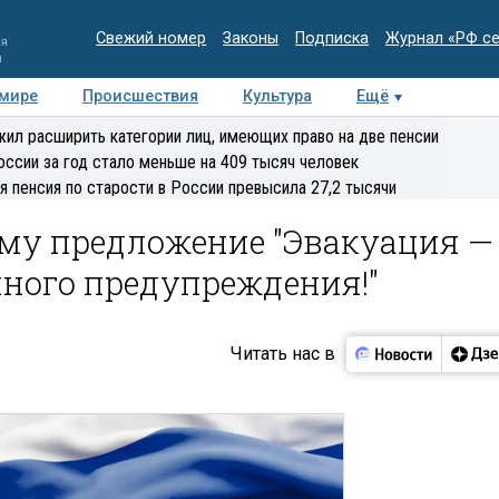
Свежий номер
Законы
Подписка
Журнал «РФ с
ия
и
 мире
Происшествия
Культура
Ещё
Медиацентр
Интервью
Колумнисты
Делова
ил расширить категории лиц, имеющих право на две пенсии
эксперт
оссии за год стало меньше на 409 тысяч человек
я пенсия по старости в России превысила 27,2 тысячи
уму предложение "Эвакуация —
нного предупреждения!"
Читать нас в