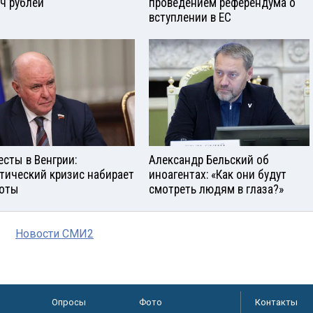
ч рублей
проведением референдума о
вступлении в ЕС
есты в Венгрии:
Александр Бельский об
тический кризис набирает
иноагентах: «Как они будут
оты
смотреть людям в глаза?»
Новости СМИ2
Опросы
Фото
Контакты