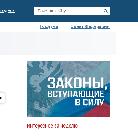
егодня»
Госдума
Совет Федерации
я
Авто
Недвижимость
Технологии
иза
Интересное за неделю