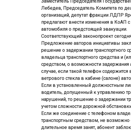
Заместитель Председателя Государств
Лебедев, Председатель Комитета по д
организаций, депутат фракции ЛДПР Я
предлагают внести изменения в КоАП с
автомобиля о предстоящей эвакуации.
Соответствующий законопроект сегодня
Предложение авторов инициативы зак
решение о задержании транспортного с
владельца транспортного средства и (и
средством, о возможности задержания 
случае, если такой телефон содержится 
ветрового стекла в кабине (салоне) авто
Если в установленный должностным лицо
водитель, допущенный к управлению тр
нарушений, то решение о задержании т
учетом сложности дорожной обстановки
Если же соединение с телефоном владел
транспортным средством, не возможно (
длительное время занят, абонент забло