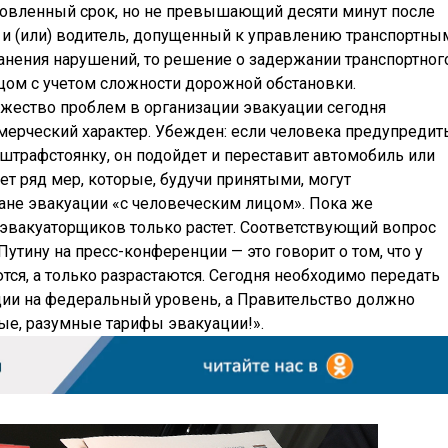
новленный срок, но не превышающий десяти минут после
и (или) водитель, допущенный к управлению транспортны
анения нарушений, то решение о задержании транспортног
ом с учетом сложности дорожной обстановки.
жество проблем в организации эвакуации сегодня
ммерческий характер. Убежден: если человека предупредит
а штрафстоянку, он подойдет и переставит автомобиль или
т ряд мер, которые, будучи принятыми, могут
ане эвакуации «с человеческим лицом». Пока же
 эвакуаторщиков только растет. Соответствующий вопрос
утину на пресс-конференции — это говорит о том, что у
ся, а только разрастаются. Сегодня необходимо передать
ции на федеральный уровень, а Правительство должно
ые, разумные тарифы эвакуации!».