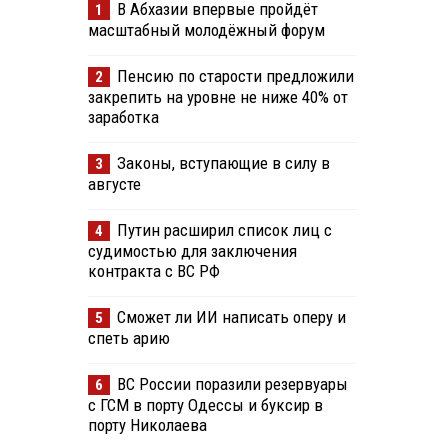
В Абхазии впервые пройдёт
1
масштабный молодёжный форум
Пенсию по старости предложили
2
закрепить на уровне не ниже 40% от
заработка
Законы, вступающие в силу в
3
августе
Путин расширил список лиц с
4
судимостью для заключения
контракта с ВС РФ
Сможет ли ИИ написать оперу и
5
спеть арию
ВС России поразили резервуары
6
с ГСМ в порту Одессы и буксир в
порту Николаева