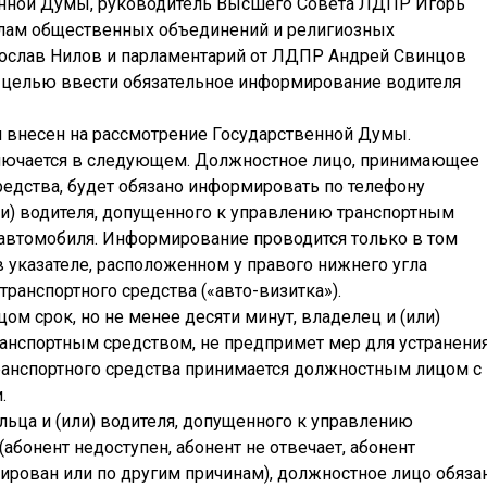
енной Думы, руководитель Высшего Совета ЛДПР Игорь
елам общественных объединений и религиозных
рослав Нилов и парламентарий от ЛДПР Андрей Свинцов
 целью ввести обязательное информирование водителя
 внесен на рассмотрение Государственной Думы.
лючается в следующем. Должностное лицо, принимающее
редства, будет обязано информировать по телефону
ли) водителя, допущенного к управлению транспортным
автомобиля. Информирование проводится только в том
в указателе, расположенном у правого нижнего угла
транспортного средства («авто-визитка»).
м срок, но не менее десяти минут, владелец и (или)
анспортным средством, не предпримет мер для устранени
ранспортного средства принимается должностным лицом с
.
ьца и (или) водителя, допущенного к управлению
абонент недоступен, абонент не отвечает, абонент
кирован или по другим причинам), должностное лицо обяза