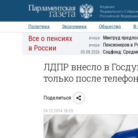
Издание
Федерального Собран
Российской Федераци
Политика
Экономика
Общество
В
Все о пенсиях
Фото
Авторы
Персоны
Мнения
Регионы
Минтруд предлож
вчера
Пенсионеров в Р
вчера
в России
Соцфонд: Средня
05.08.2026
ЛДПР внесло в Госд
только после телефо
Поделиться
24.12.2014 18:29