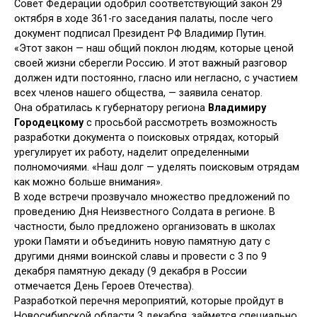
Совет Федерации одобрил соответствующий закон 29
октября в ходе 361-го заседания палаты, после чего
документ подписал Президент РФ Владимир Путин.
«Этот закон — наш общий поклон людям, которые ценой
своей жизни сберегли Россию. И этот важный разговор
должен идти постоянно, гласно или негласно, с участием
всех членов нашего общества, — заявила сенатор.
Она обратилась к губернатору региона
Владимиру
Городецкому
с просьбой рассмотреть возможность
разработки документа о поисковых отрядах, который
урегулирует их работу, наделит определенными
полномочиями. «Наш долг — уделять поисковым отрядам
как можно больше внимания».
В ходе встречи прозвучало множество предложений по
проведению Дня Неизвестного Солдата в регионе. В
частности, было предложено организовать в школах
уроки Памяти и объединить новую памятную дату с
другими днями воинской славы и провести с 3 по 9
декабря памятную декаду (9 декабря в России
отмечается День Героев Отечества).
Разработкой перечня мероприятий, которые пройдут в
Новосибирской области 3 декабря, займется специально