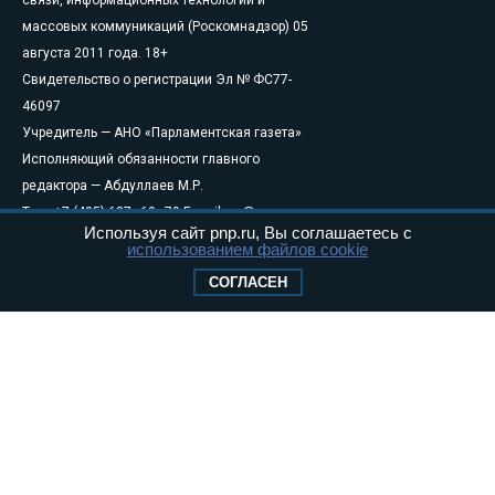
массовых коммуникаций (Роскомнадзор) 05
августа 2011 года. 18+
Свидетельство о регистрации Эл № ФС77-
46097
Учредитель — АНО «Парламентская газета»
Исполняющий обязанности главного
редактора — Абдуллаев М.Р.
Тел.: +7 (495) 637–69–79 E-mail:
pg@pnp.ru
Используя сайт pnp.ru, Вы соглашаетесь с
«Парламентская газета» - официальное еженедельное издание
использованием файлов cookie
Федерального Собрания РФ. Издается с 1997 года. Учредители
СОГЛАСЕН
газеты - Государственная Дума и Совет Федерации РФ. Официальный
публикатор федеральных конституционных законов, федеральных
законов и актов палат Федерального Собрания. «Парламентская
газета» имеет пункты печати и представительства в десяти субъектах
федерации.
Сайт «Парламентской газеты» - это оперативные новости и
достоверная информация о принимаемых в стране законах и
деятельности депутатов и сенаторов. При использовании материалов
сайта «Парламентской газеты» активная ссылка на pnp.ru
обязательна.