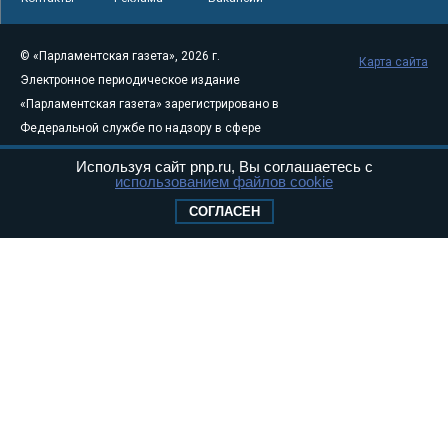
© «Парламентская газета», 2026 г.
Карта сайта
Электронное периодическое издание
«Парламентская газета» зарегистрировано в
Федеральной службе по надзору в сфере
связи, информационных технологий и
Используя сайт pnp.ru, Вы соглашаетесь с
массовых коммуникаций (Роскомнадзор) 05
использованием файлов cookie
августа 2011 года. 18+
СОГЛАСЕН
Свидетельство о регистрации Эл № ФС77-
46097
Учредитель — АНО «Парламентская газета»
Исполняющий обязанности главного
редактора — Абдуллаев М.Р.
Тел.: +7 (495) 637–69–79 E-mail:
pg@pnp.ru
«Парламентская газета» - официальное еженедельное издание
Федерального Собрания РФ. Издается с 1997 года. Учредители
газеты - Государственная Дума и Совет Федерации РФ. Официальный
публикатор федеральных конституционных законов, федеральных
законов и актов палат Федерального Собрания. «Парламентская