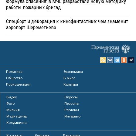
Формула спасения: в МЧС разработали новую методику
работы пожарных бригад
Спецборт и декорация к кинофантастике: чем знаменит
аэропорт Шереметьево
Политика
Экономика
Общество
В мире
Происшествия
Культура
Видео
Опросы
Фото
Персоны
Мнения
Регионы
Медиацентр
Интервью
Колумнисты
Контакты
Реклама
Вакансии