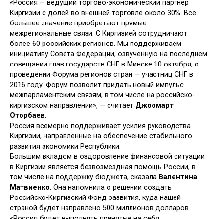
«Россия — ведущий торгово-экономический партнер
Киргизии с долей во внешней торговле около 30%. Все
большее значение приобретают прямые
межрегиональные связи. С Киргизией сотрудничают
более 60 российских регионов. Мы поддерживаем
инициативу Совета Федерации, озвученную на последнем
совещании глав государств СНГ в Минске 10 октября, о
проведении Форума регионов стран — участниц СНГ в
2016 году. Форум позволит придать новый импульс
межпарламентским связям, в том числе на российско-
киргизском направлении», — считает
Джоомарт
Оторбаев
.
Россия всемерно поддерживает усилия руководства
Киргизии, направленные на обеспечение стабильного
развития экономики Республики.
Большим вкладом в оздоровление финансовой ситуации
в Киргизии является безвозмездная помощь России, в
том числе на поддержку бюджета, сказала
Валентина
Матвиенко
. Она напомнила о решении создать
Российско-Киргизский Фонд развития, куда нашей
страной будет направлено 500 миллионов долларов.
«Россия будет выполнять принятые на себя