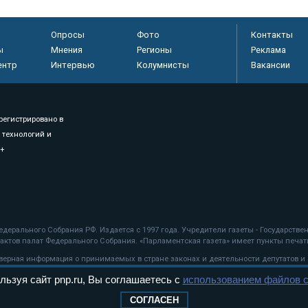
Опросы
Фото
Контакты
ы
Мнения
Регионы
Реклама
ентр
Интервью
Колумнисты
Вакансии
регистрировано в
 технологий и
8+
.
дерального Собрания РФ. Издается с 1997 года. Учредители газеты - Государств
ктов палат Федерального Собрания. «Парламентская газета» имеет пункты печати
оверная информация о принимаемых в стране законах и деятельности депутатов и
льзуя сайт pnp.ru, Вы соглашаетесь с
использованием файлов c
ехнологии
СОГЛАСЕН