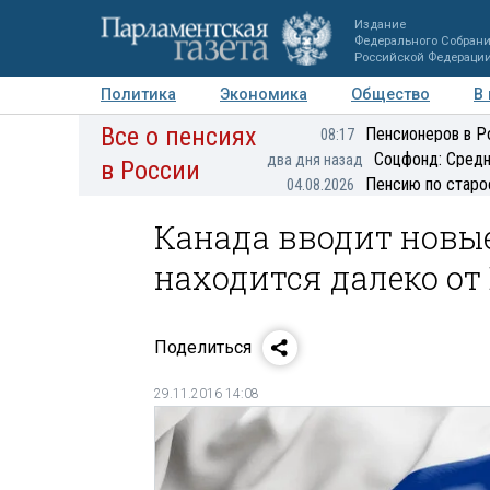
Издание
Федерального Собран
Российской Федераци
Политика
Экономика
Общество
В
Все о пенсиях
Фото
Авторы
Персоны
Мнения
Регионы
Пенсионеров в Р
08:17
Соцфонд: Средн
два дня назад
в России
Пенсию по старо
04.08.2026
Канада вводит новые
находится далеко от
Поделиться
29.11.2016 14:08