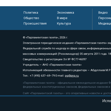
Политика
Экономика
Видео
Общество
В мире
Персон
Происшествия
Культура
Медиац
© «Парламентская газета», 2026 г.
Электронное периодическое издание «Парламентская газета» за
Федеральной службе по надзору в сфере связи, информационных
массовых коммуникаций (Роскомнадзор) 05 августа 2011 года. 1
Свидетельство о регистрации Эл № ФС77-46097
Учредитель — АНО «Парламентская газета»
Исполняющий обязанности главного редактора — Абдуллаев М.Р
Тел.: +7 (495) 637–69–79 E-mail:
pg@pnp.ru
«Парламентская газета» - официальное еженедельное издание Фе
федеральных конституционных законов, федеральных законов и а
Сайт «Парламентской газеты» - это оперативные новости и дост
«Парламентской газеты» активная ссылка на pnp.ru обязательна.
Испо
На информационном ресурсе применяются
рекомендательные т
Положение о защите персональных данных