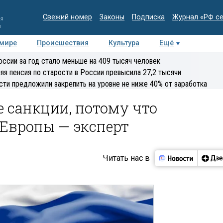
Свежий номер
Законы
Подписка
Журнал «РФ с
ия
и
 мире
Происшествия
Культура
Ещё
Медиацентр
Интервью
Колумнисты
Делова
оссии за год стало меньше на 409 тысяч человек
эксперт
яя пенсия по старости в России превысила 27,2 тысячи
сти предложили закрепить на уровне не ниже 40% от заработка
 санкции, потому что
 Европы — эксперт
Читать нас в