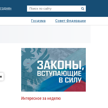
егодня»
Госдума
Совет Федерации
я
Авто
Недвижимость
Технологии
иза
Интересное за неделю