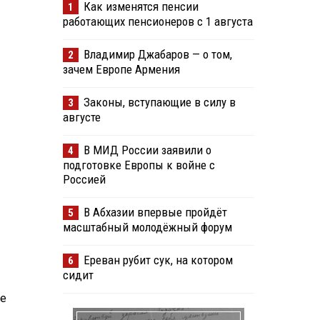
Как изменятся пенсии
1
работающих пенсионеров с 1 августа
Владимир Джабаров — о том,
2
зачем Европе Армения
Законы, вступающие в силу в
3
августе
В МИД России заявили о
4
подготовке Европы к войне с
Россией
В Абхазии впервые пройдёт
5
масштабный молодёжный форум
Ереван рубит сук, на котором
6
сидит
ие