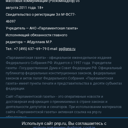
массовых коммуникаций (Роскомнадзор) 05
августа 2011 года. 18+
Свидетельство о регистрации Эл № ФС77-
46097
Учредитель — АНО «Парламентская газета»
Исполняющий обязанности главного
редактора — Абдуллаев М.Р.
Тел.: +7 (495) 637–69–79 E-mail:
pg@pnp.ru
«Парламентская газета» - официальное еженедельное издание
Федерального Собрания РФ. Издается с 1997 года. Учредители
газеты - Государственная Дума и Совет Федерации РФ. Официальный
публикатор федеральных конституционных законов, федеральных
законов и актов палат Федерального Собрания. «Парламентская
газета» имеет пункты печати и представительства в десяти субъектах
федерации.
Сайт «Парламентской газеты» - это оперативные новости и
достоверная информация о принимаемых в стране законах и
деятельности депутатов и сенаторов. При использовании материалов
сайта «Парламентской газеты» активная ссылка на pnp.ru
обязательна.
Используя сайт pnp.ru, Вы соглашаетесь с
На информационном ресурсе применяются
рекомендательные
использованием файлов cookie