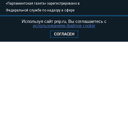
«Парламентская газета» зарегистрировано в
Федеральной службе по надзору в сфере
связи, информационных технологий и
Используя сайт pnp.ru, Вы соглашаетесь с
массовых коммуникаций (Роскомнадзор) 05
использованием файлов cookie
августа 2011 года. 18+
СОГЛАСЕН
Свидетельство о регистрации Эл № ФС77-
46097
Учредитель — АНО «Парламентская газета»
Исполняющий обязанности главного
редактора — Абдуллаев М.Р.
Тел.: +7 (495) 637–69–79 E-mail:
pg@pnp.ru
«Парламентская газета» - официальное еженедельное издание
Федерального Собрания РФ. Издается с 1997 года. Учредители
газеты - Государственная Дума и Совет Федерации РФ. Официальный
публикатор федеральных конституционных законов, федеральных
законов и актов палат Федерального Собрания. «Парламентская
газета» имеет пункты печати и представительства в десяти субъектах
федерации.
Сайт «Парламентской газеты» - это оперативные новости и
достоверная информация о принимаемых в стране законах и