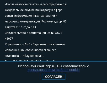
«Парламентская газета» зарегистрировано в
Федеральной службе по надзору в сфере
связи, информационных технологий и
массовых коммуникаций (Роскомнадзор) 05
августа 2011 года. 18+
Свидетельство о регистрации Эл № ФС77-
46097
Учредитель — АНО «Парламентская газета»
Исполняющий обязанности главного
редактора — Абдуллаев М.Р.
Тел.: +7 (495) 637–69–79 E-mail:
pg@pnp.ru
Используя сайт pnp.ru, Вы соглашаетесь с
«Парламентская газета» - официальное еженедельное издание
использованием файлов cookie
Федерального Собрания РФ. Издается с 1997 года. Учредители
СОГЛАСЕН
газеты - Государственная Дума и Совет Федерации РФ. Официальный
публикатор федеральных конституционных законов, федеральных
законов и актов палат Федерального Собрания. «Парламентская
газета» имеет пункты печати и представительства в десяти субъектах
федерации.
Сайт «Парламентской газеты» - это оперативные новости и
достоверная информация о принимаемых в стране законах и