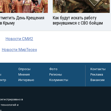
отметить День Крещения
Как будут искать работу
 в Крыму
вернувшимся с СВО бойцам
Новости СМИ2
Новости МирТесен
Опросы
Фото
Контакты
ы
Мнения
Регионы
Реклама
ентр
Интервью
Колумнисты
Вакансии
регистрировано в
 технологий и
8+