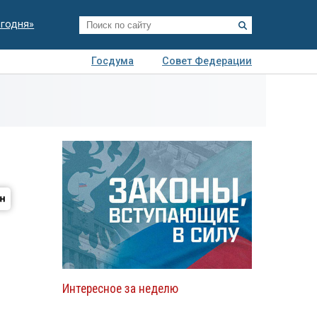
егодня»
Госдума
Совет Федерации
я
Авто
Недвижимость
Технологии
иза
Интересное за неделю