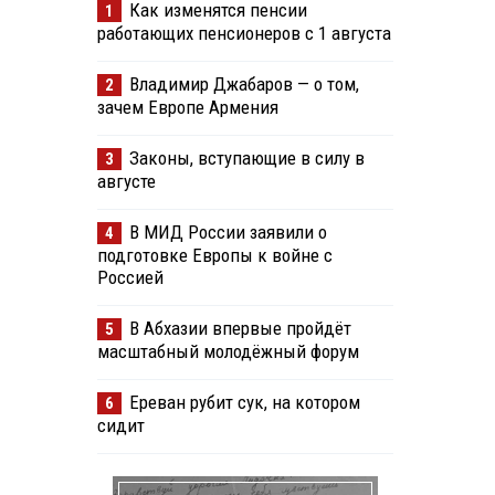
Как изменятся пенсии
1
работающих пенсионеров с 1 августа
Владимир Джабаров — о том,
2
зачем Европе Армения
Законы, вступающие в силу в
3
августе
В МИД России заявили о
4
подготовке Европы к войне с
Россией
В Абхазии впервые пройдёт
5
масштабный молодёжный форум
Ереван рубит сук, на котором
6
сидит