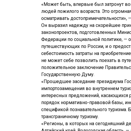
«Может быть, впервые был затронут во
людей пожилого возраста. Это огромная 
осматривать достопримечательности», —
Он выразил надежду на скорейшее при
законопроектов, подготовленных Минис
Федерации по социальной политике, — о
путешествующих по России, и о предос
себестоимость затраты на приобретение
не может себе позволить поехать в пут
положительное заключение Правительст
Государственную Думу.
«Прошедшее заседание президиума Госс
импортозамещения во внутреннем туриз
интересных предложений, касающихся р
порядок нормативно-правовой базы, ин
спецификой познавательного туризма. 
трансграничному туризму.
«Регионы, в которых на сегодняшний д
Алтайский край, Вологодская область, 