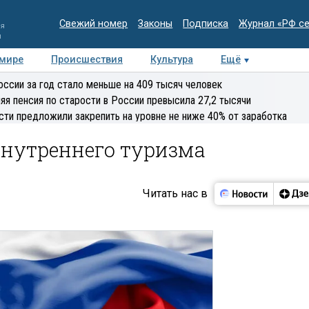
Свежий номер
Законы
Подписка
Журнал «РФ с
ия
и
 мире
Происшествия
Культура
Ещё
Медиацентр
Интервью
Колумнисты
Делова
оссии за год стало меньше на 409 тысяч человек
эксперт
яя пенсия по старости в России превысила 27,2 тысячи
сти предложили закрепить на уровне не ниже 40% от заработка
нутреннего туризма
Читать нас в