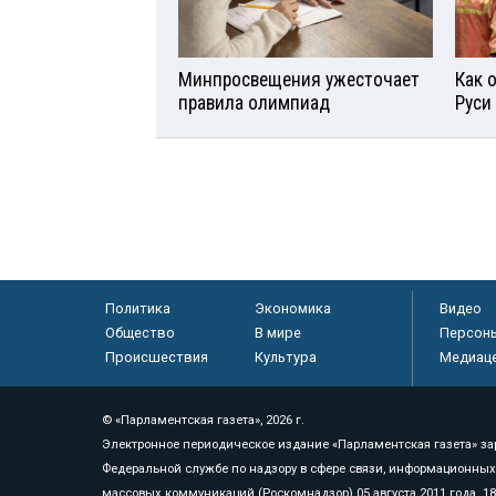
Минпросвещения ужесточает
Как 
правила олимпиад
Руси
Политика
Экономика
Видео
Общество
В мире
Персон
Происшествия
Культура
Медиац
© «Парламентская газета», 2026 г.
Электронное периодическое издание «Парламентская газета» за
Федеральной службе по надзору в сфере связи, информационных
массовых коммуникаций (Роскомнадзор) 05 августа 2011 года. 1