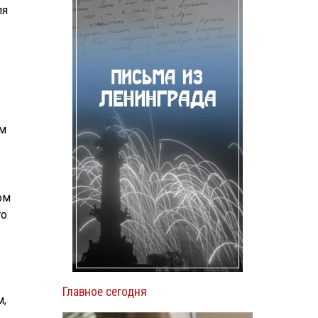
ля
ам
ом
го
Главное сегодня
м,