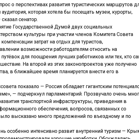
прос о перспективах развития туристических маршрутов д
аудитория, которая хотела бы посещать музеи, курорты,
 сказал сенатор.
нятие Государственной Думой двух социальных
терством культуры при участии членов Комитета Совета
 компенсации затрат на отдых для туристов,
тавлении возможности работодателям относить на
 путёвок для поощрения лучших работников или тех, кто с
ешествие. На второй из этих законопроектов уже получено
ва, в ближайшее время планируется внести его в
овета показало — Россия обладает гигантским потенциал
ме», — подчеркнул парламентарий. Прозвучало очень мно
азвития транспортной инфраструктуры, приведения в
формационного обеспечения, вопросов, связанных со
Было высказано много предложений по въездному и по
ень особенно интенсивно развит внутренний туризм — Кры
— продемонстрировали хорошие наработки. Обсуждались