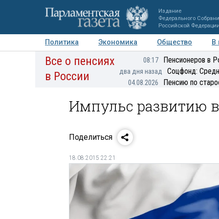
Издание
Федерального Собран
Российской Федераци
Политика
Экономика
Общество
В
Все о пенсиях
Фото
Авторы
Персоны
Мнения
Регионы
Пенсионеров в Р
08:17
Соцфонд: Средн
два дня назад
в России
Пенсию по старо
04.08.2026
Импульс развитию в
Поделиться
18.08.2015 22:21