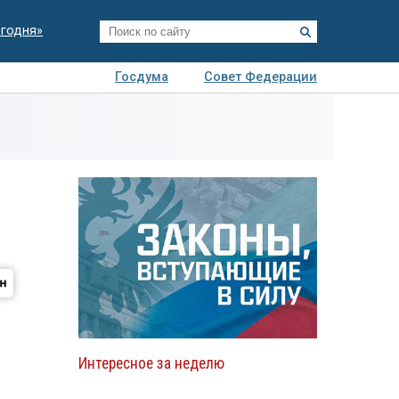
егодня»
Госдума
Совет Федерации
я
Авто
Недвижимость
Технологии
иза
Интересное за неделю