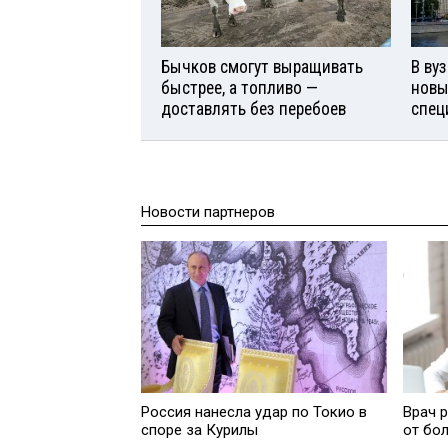
Бычков смогут выращивать
В ву
быстрее, а топливо —
новы
доставлять без перебоев
спец
Новости партнеров
Россия нанесла удар по Токио в
Врач р
споре за Курилы
от бо