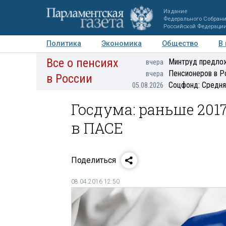
Издание
Федерального Собран
Российской Федераци
Политика
Экономика
Общество
В
Все о пенсиях
Фото
Авторы
Персоны
Мнения
Регионы
Минтруд предлож
вчера
Пенсионеров в Р
вчера
в России
Соцфонд: Средня
05.08.2026
Госдума: раньше 2017
в ПАСЕ
Поделиться
08.04.2016 12:50