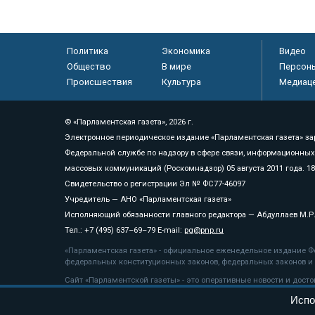
Политика
Экономика
Видео
Общество
В мире
Персон
Происшествия
Культура
Медиац
© «Парламентская газета», 2026 г.
Электронное периодическое издание «Парламентская газета» за
Федеральной службе по надзору в сфере связи, информационных
массовых коммуникаций (Роскомнадзор) 05 августа 2011 года. 1
Свидетельство о регистрации Эл № ФС77-46097
Учредитель — АНО «Парламентская газета»
Исполняющий обязанности главного редактора — Абдуллаев М.Р
Тел.: +7 (495) 637–69–79 E-mail:
pg@pnp.ru
«Парламентская газета» - официальное еженедельное издание Фе
федеральных конституционных законов, федеральных законов и а
Сайт «Парламентской газеты» - это оперативные новости и дост
«Парламентской газеты» активная ссылка на pnp.ru обязательна.
Испо
На информационном ресурсе применяются
рекомендательные т