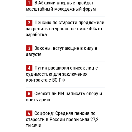
В Абхазии впервые пройдёт
1
масштабный молодёжный форум
Пенсию по старости предложили
2
закрепить на уровне не ниже 40% от
заработка
Законы, вступающие в силу в
3
августе
Путин расширил список лиц с
4
судимостью для заключения
контракта с ВС РФ
Сможет ли ИИ написать оперу и
5
спеть арию
Соцфонд: Средняя пенсия по
6
старости в России превысила 27,2
тысячи