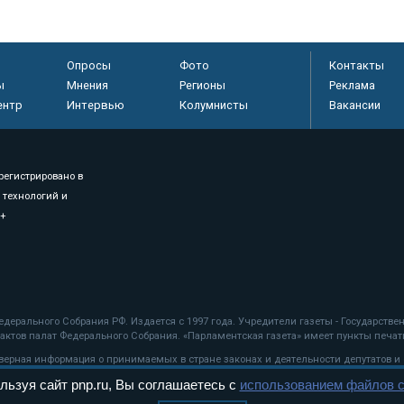
Опросы
Фото
Контакты
ы
Мнения
Регионы
Реклама
ентр
Интервью
Колумнисты
Вакансии
регистрировано в
 технологий и
8+
.
дерального Собрания РФ. Издается с 1997 года. Учредители газеты - Государств
ктов палат Федерального Собрания. «Парламентская газета» имеет пункты печати
оверная информация о принимаемых в стране законах и деятельности депутатов и
льзуя сайт pnp.ru, Вы соглашаетесь с
использованием файлов c
ехнологии