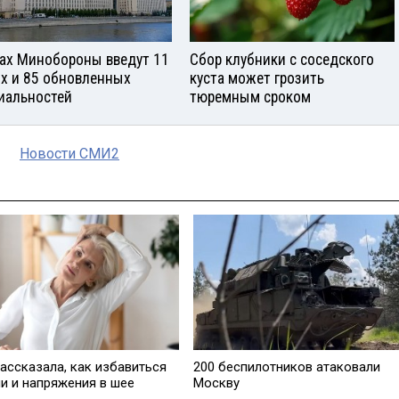
зах Минобороны введут 11
Сбор клубники с соседского
х и 85 обновленных
куста может грозить
иальностей
тюремным сроком
Новости СМИ2
ассказала, как избавиться
200 беспилотников атаковали
ли и напряжения в шее
Москву