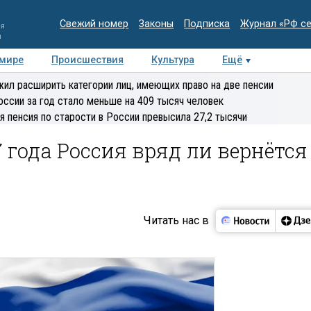
Свежий номер
Законы
Подписка
Журнал «РФ с
ия
и
 мире
Происшествия
Культура
Ещё
Медиацентр
Интервью
Колумнисты
Делова
ил расширить категории лиц, имеющих право на две пенсии
эксперт
оссии за год стало меньше на 409 тысяч человек
я пенсия по старости в России превысила 27,2 тысячи
 года Россия вряд ли вернётся
Читать нас в