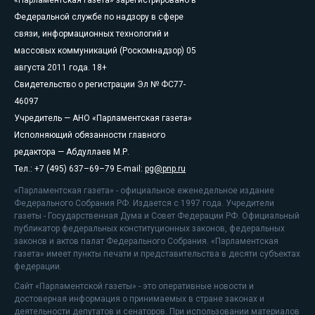
Федеральной службе по надзору в сфере
связи, информационных технологий и
массовых коммуникаций (Роскомнадзор) 05
августа 2011 года. 18+
Свидетельство о регистрации Эл № ФС77-
46097
Учредитель — АНО «Парламентская газета»
Исполняющий обязанности главного
редактора — Абдуллаев М.Р.
Тел.: +7 (495) 637–69–79 E-mail:
pg@pnp.ru
«Парламентская газета» - официальное еженедельное издание
Федерального Собрания РФ. Издается с 1997 года. Учредители
газеты - Государственная Дума и Совет Федерации РФ. Официальный
публикатор федеральных конституционных законов, федеральных
законов и актов палат Федерального Собрания. «Парламентская
газета» имеет пункты печати и представительства в десяти субъектах
федерации.
Сайт «Парламентской газеты» - это оперативные новости и
достоверная информация о принимаемых в стране законах и
деятельности депутатов и сенаторов. При использовании материалов