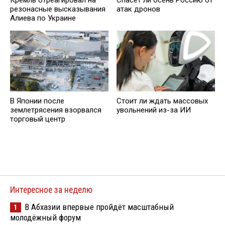
Кремль отреагировал на
Спасёт ли осень Россию от
резонасные высказывания
атак дронов
Алиева по Украине
В Японии после
Стоит ли ждать массовых
землетрясения взорвался
увольнений из-за ИИ
торговый центр
Интересное за неделю
В Абхазии впервые пройдёт масштабный
1
молодёжный форум